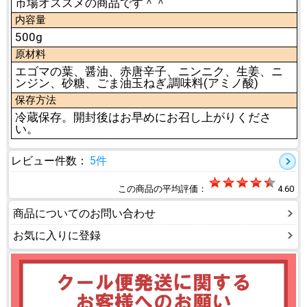
市場オススメの商品です＾＾
内容量
500g
原材料
エゴマの葉、醤油、赤唐辛子、ニンニク、生姜、ニ
ンジン、砂糖、ごま油玉ねぎ,調味料(アミノ酸)
保存方法
冷蔵保存。開封後はお早めにお召し上がりくださ
い。
レビュー件数：
5件
この商品の平均評価：
4.60
商品についてのお問い合わせ
お気に入りに登録