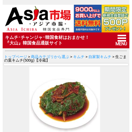
キムチ･チャンジャ･韓国食材はおまかせ！
『大山』韓国食品通販サイト
MENU
トップページ
>
商品カテゴリから選ぶ
>
キムチ
>
自家製キムチ
> 生ごま
の葉キムチ(500g)【冷蔵】