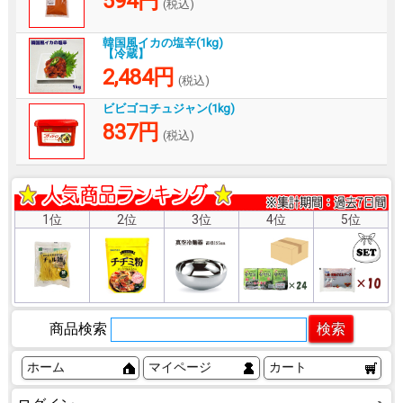
594円
(税込)
韓国風イカの塩辛(1kg)
【冷蔵】
2,484円
(税込)
ビビゴコチュジャン(1kg)
837円
(税込)
1位
2位
3位
4位
5位
商品検索
ホーム
マイページ
カート