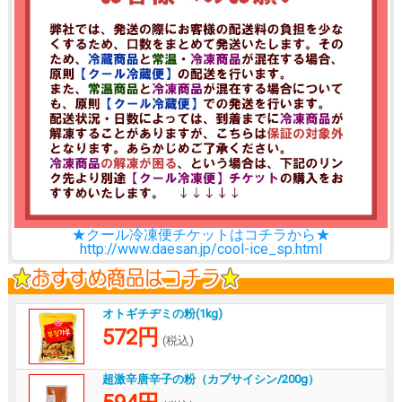
★クール冷凍便チケットはコチラから★
http://www.daesan.jp/cool-ice_sp.html
オトギチヂミの粉(1kg)
572円
(税込)
超激辛唐辛子の粉（カプサイシン/200g）