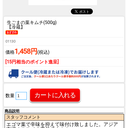
生ごまの葉キムチ(500g)
【冷蔵】
01130
1,458円
価格
(税込)
[15円相当のポイント進呈]
数量
商品説明
スタッフコメント
エゴマ葉で辛味を抑えて味付け致しました。アジア