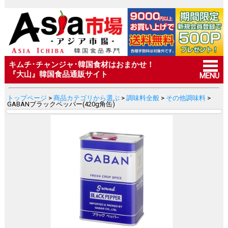
キムチ･チャンジャ･韓国食材はおまかせ！
『大山』韓国食品通販サイト
MENU
トップページ
>
商品カテゴリから選ぶ
>
調味料全般
>
その他調味料
>
GABANブラックペッパー(420g角缶)