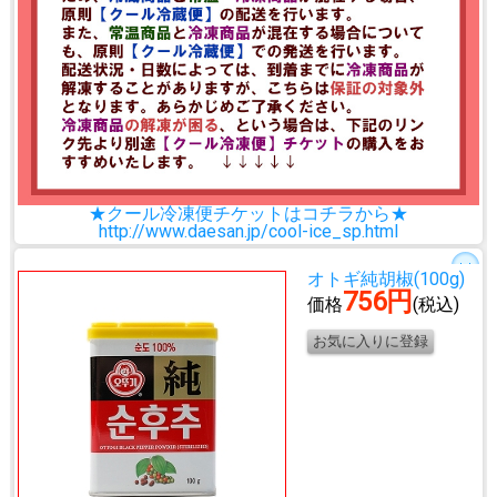
★クール冷凍便チケットはコチラから★
http://www.daesan.jp/cool-ice_sp.html
オトギ純胡椒(100g)
756円
価格
(税込)