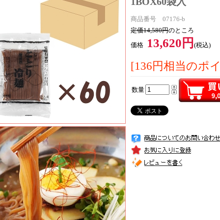
1BOX60袋入
商品番号 07176-b
定価14,580円
のところ
13,620円
価格
(税込)
[136円相当のポ
数量