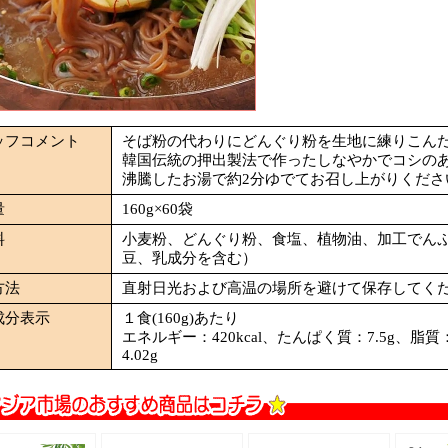
ッフコメント
そば粉の代わりにどんぐり粉を生地に練りこん
韓国伝統の押出製法で作ったしなやかでコシの
沸騰したお湯で約2分ゆでてお召し上がりくださ
量
160g×60袋
料
小麦粉、どんぐり粉、食塩、植物油、加工でん
豆、乳成分を含む）
方法
直射日光および高温の場所を避けて保存してく
成分表示
１食(160g)あたり
エネルギー：420kcal、たんぱく質：7.5g、脂質
4.02g