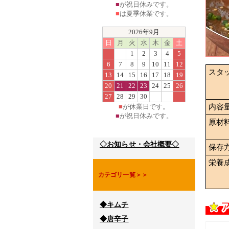
■
が祝日休みです。
■
は夏季休業です。
2026年9月
日
月
火
水
木
金
土
1
2
3
4
5
6
7
8
9
10
11
12
スタ
13
14
15
16
17
18
19
20
21
22
23
24
25
26
27
28
29
30
■
が休業日です。
内容
■
が祝日休みです。
原材
◇お知らせ・会社概要◇
保存
栄養
カテゴリ一覧＞＞
◆キムチ
◆唐辛子