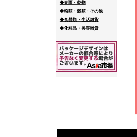
◆春雨・乾物
◆粉類・穀類・その他
◆食器類・生活雑貨
◆化粧品・美容雑貨