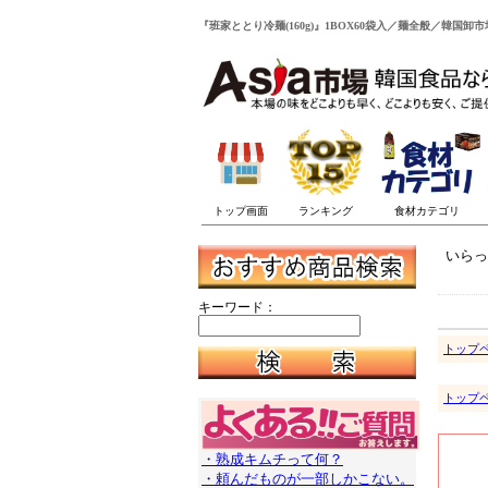
『班家ととり冷麺(160g)』1BOX60袋入／麺全般／韓国卸市
いらっ
キーワード：
トップ
トップ
・熟成キムチって何？
・頼んだものが一部しかこない。