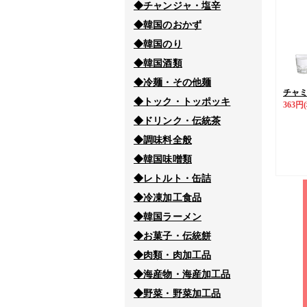
◆チャンジャ・塩辛
◆韓国のおかず
◆韓国のり
◆韓国酒類
◆冷麺・その他麺
チャミス
◆トック・トッポッキ
363円
◆ドリンク・伝統茶
◆調味料全般
◆韓国味噌類
◆レトルト・缶詰
◆冷凍加工食品
◆韓国ラーメン
◆お菓子・伝統餅
◆肉類・肉加工品
◆海産物・海産加工品
◆野菜・野菜加工品