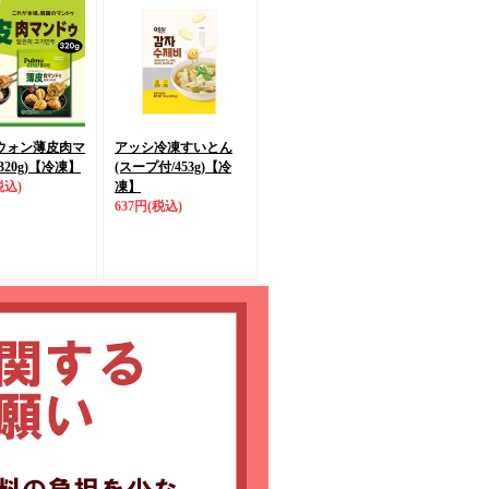
ウォン薄皮肉マ
アッシ冷凍すいとん
20g)
【冷凍】
(スープ付/453g)
【冷
税込)
凍】
637円
(税込)