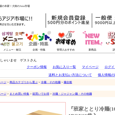
場の本家！大卸のAsia市場
しゃいませ ゲストさん
クーポン情報
お気に入り一覧
マイページ
ログイ
送料とお支払い方法について
個人情報の
ページ
>
商品カテゴリから選ぶ
>
冷麺・その他麺
>
麺全般
ページ
>
まとめ買い特集
>
箱買いでお得
>
冷麺・ジャジャン麺・その他麺
『班家ととり冷麺(16