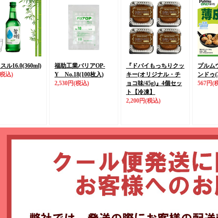
ル16.0(360ml)
福助工業バリアOP-
『ドバイもっちりクッ
プルム
(税込)
Y No.18(100枚入)
キー(オリジナル・チ
ンドゥ(3
2,530円
(税込)
ョコ味/45g)』
4個セッ
567円
(
ト
【冷凍】
2,200円
(税込)