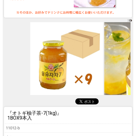
『オトギ柚子茶-7(1kg)』
1BOX9本入
11012-b