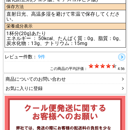
保存方法
直射日光、高温多湿を避けて常温で保存してくださ
い。
栄養成分表示
1杯分(20g)あたり
エネルギー ： 50kcal、たんぱく質：0g、脂質：0g、
炭水化物：13g、ナトリウム：15mg
レビュー件数：
9件
この商品の平均評価：
4.56
商品についてのお問い合わせ
お気に入りに登録