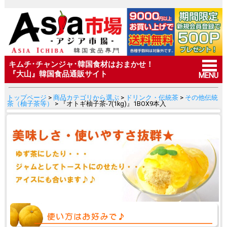
キムチ･チャンジャ･韓国食材はおまかせ！
『大山』韓国食品通販サイト
MENU
トップページ
>
商品カテゴリから選ぶ
>
ドリンク・伝統茶
>
その他伝統
茶（柚子茶等）
> 『オトギ柚子茶-7(1kg)』1BOX9本入