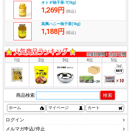
オトギ柚子茶-7(1kg)
1,269円
(税込)
高興ハニー柚子茶(1kg)
1,188円
(税込)
1位
2位
3位
4位
5位
商品検索
ホーム
マイページ
カート
ログイン
メルマガ申込/停止