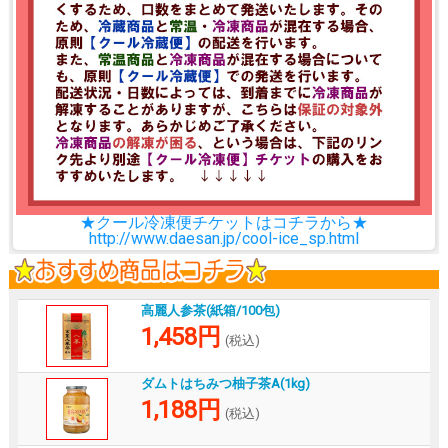
★クール冷凍便チケットはコチラから★
http://www.daesan.jp/cool-ice_sp.html
高麗人参茶(紙箱/100包)
1,458円
(税込)
ダムトはちみつ柚子茶A(1kg)
1,188円
(税込)