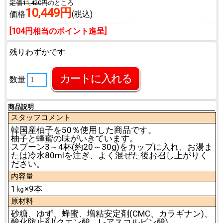
定価11,420円
のところ
10,449円
価格
(税込)
[104円相当のポイント進呈]
残りわずかです
数量
商品説明
スタッフコメント
韓国産柚子を50％使用した商品です。
柚子と蜂蜜の味がいきています。
スプーン3～4杯(約20～30g)をカップに入れ、お湯ま
たは冷水80mlを注ぎ、よく混ぜた後お召し上がりく
ださい。
内容量
1㎏×9本
原材料
砂糖、ゆず、蜂蜜、増粘安定剤(CMC、カラギナン)、
酸化防止剤(クエン酸、L-アスコルビン酸)