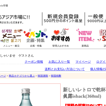
sia市場
しゃいませ ゲストさん
クーポン情報
お気に入り一覧
マイページ
ログイ
送料とお支払い方法について
個人情報の
ページ
>
商品カテゴリから選ぶ
>
韓国酒類
>
韓国焼酎
新しいレトロで乾杯
眞露isback(360ml)