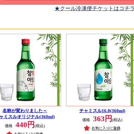
★クール冷凍便チケットはコチ
名称が変わりました～
チャミスル16.0(360ml)
ャミスルオリジナル(360ml)
363円
価格
(税込)
440円
価格
(税込)