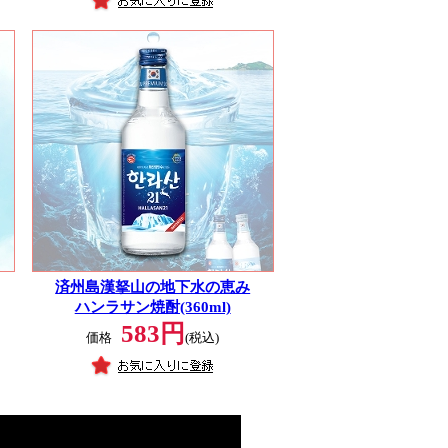
済州島漢拏山の地下水の恵み
ハンラサン焼酎(360ml)
583円
価格
(税込)