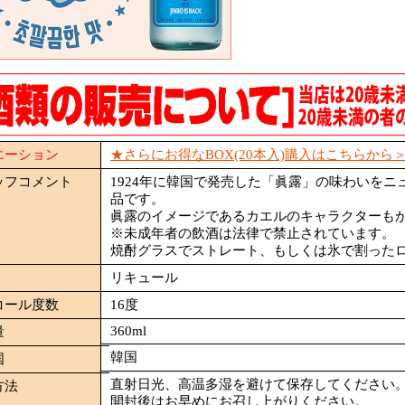
エーション
★さらにお得なBOX(20本入)購入はこちらから
ッフコメント
1924年に韓国で発売した「眞露」の味わいを
品です。
眞露のイメージであるカエルのキャラクターも
※未成年者の飲酒は法律で禁止されています。
焼酎グラスでストレート、もしくは氷で割った
リキュール
コール度数
16度
360ml
量
韓国
国
直射日光、高温多湿を避けて保存してください
方法
開封後はお早めにお召し上がりください。