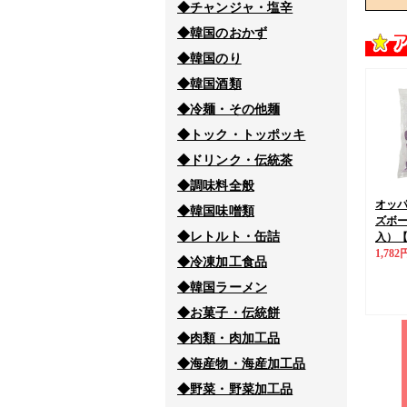
◆チャンジャ・塩辛
◆韓国のおかず
◆韓国のり
◆韓国酒類
◆冷麺・その他麺
◆トック・トッポッキ
◆ドリンク・伝統茶
◆調味料全般
オッ
◆韓国味噌類
ズボール
◆レトルト・缶詰
入）
1,782
◆冷凍加工食品
◆韓国ラーメン
◆お菓子・伝統餅
◆肉類・肉加工品
◆海産物・海産加工品
◆野菜・野菜加工品