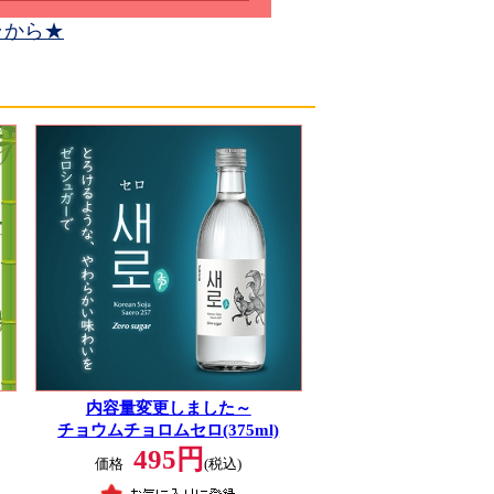
ラから★
内容量変更しました～
チョウムチョロムセロ(375ml)
495円
価格
(税込)