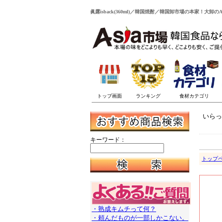
眞露isback(360ml)／韓国焼酎／韓国卸市場の本家！大卸のA
いらっ
キーワード：
トップ
・熟成キムチって何？
・頼んだものが一部しかこない。