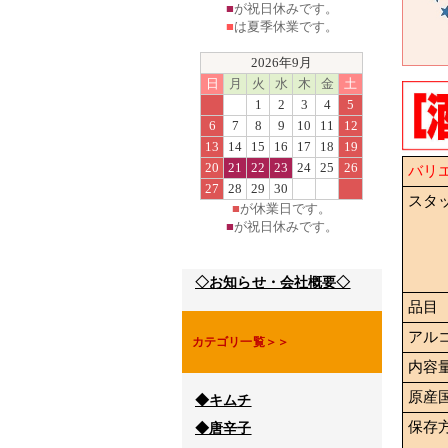
■
が祝日休みです。
■
は夏季休業です。
2026年9月
日
月
火
水
木
金
土
1
2
3
4
5
6
7
8
9
10
11
12
13
14
15
16
17
18
19
20
21
22
23
24
25
26
バリ
27
28
29
30
スタ
■
が休業日です。
■
が祝日休みです。
◇お知らせ・会社概要◇
品目
アル
カテゴリ一覧＞＞
内容
原産
◆キムチ
保存
◆唐辛子