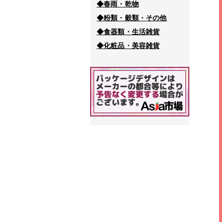
◆春雨・乾物
◆粉類・穀類・その他
◆食器類・生活雑貨
◆化粧品・美容雑貨