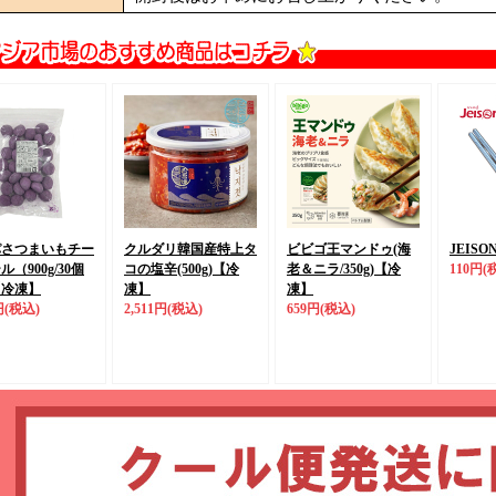
パさつまいもチー
クルダリ韓国産特上タ
ビビゴ王マンドゥ(海
JEISO
（900g/30個
コの塩辛(500g)
【冷
老＆ニラ/350g)
【冷
110円
(
【冷凍】
凍】
凍】
円
(税込)
2,511円
(税込)
659円
(税込)