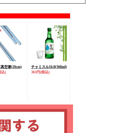
N真空箸(26cm)
チャミスル16.0(360ml)
税込)
363円
(税込)