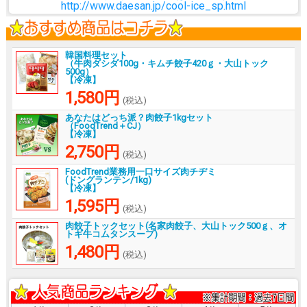
http://www.daesan.jp/cool-ice_sp.html
韓国料理セット
（牛肉ダシダ100g・キムチ餃子420ｇ・大山トック
500g）
【冷凍】
1,580円
(税込)
あなたはどっち派？肉餃子1kgセット
（FoodTrend＋CJ）
【冷凍】
2,750円
(税込)
FoodTrend業務用一口サイズ肉チヂミ
(ドングランテン/1kg)
【冷凍】
1,595円
(税込)
肉餃子トックセット(名家肉餃子、大山トック500ｇ、オ
トギ牛コムタンスープ)
1,480円
(税込)