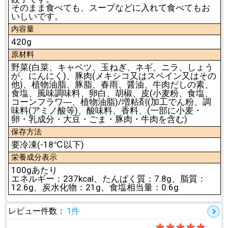
そのまま食べても、スープなどに入れて食べてもお
いしいです。
内容量
420g
原材料
野菜(白菜、キャベツ、玉ねぎ、ネギ、ニラ、しょう
が、にんにく)、豚肉(メキシコ又はスペイン又はその
他)、植物油脂、豚脂、春雨、醤油、牛肉だしの素、
食塩、風味調味料、卵白、胡椒、皮(小麦粉、食塩、
コーンフラワ―、植物油脂)/増粘剤(加工でん粉、調
味料(アミノ酸等)、酸味料、香料、(一部に小麦・
卵・乳成分・大豆・ごま・豚肉・牛肉を含む)
保存方法
要冷凍(-18℃以下)
栄養成分表示
100gあたり
エネルギー：237kcal、たんぱく質：7.8g、脂質：
12.6g、炭水化物：21g、食塩相当量：0.6g
レビュー件数：
1件