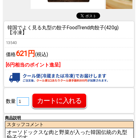
韓国でよく見る丸型の餃子
FoodTrend肉餃子(420g)
【冷凍】
13540
621円
価格
(税込)
[6円相当のポイント進呈]
数量
商品説明
スタッフコメント
オーソドックスな肉と野菜が入った韓国伝統の丸型
餃子です。