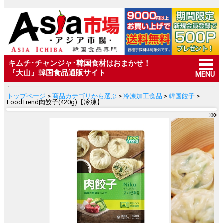
キムチ･チャンジャ･韓国食材はおまかせ！
『大山』韓国食品通販サイト
MENU
トップページ
>
商品カテゴリから選ぶ
>
冷凍加工食品
>
韓国餃子
>
FoodTrend肉餃子(420g)【冷凍】