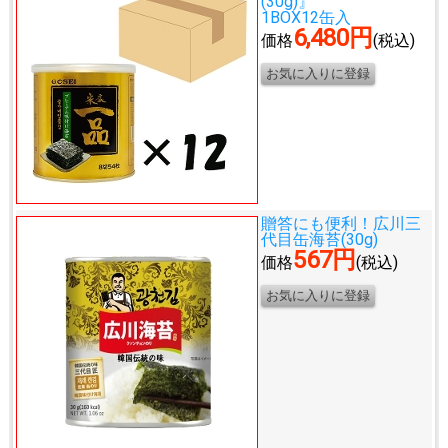
(30g)』
1BOX12缶入
6,480円
価格
(税込)
贈答にも便利！
広川三
代目缶海苔(30g)
567円
価格
(税込)