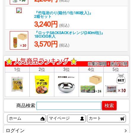
(税込)
『竹塩岩のり(箱付/1缶180枚入)』
2箱セット
3,240円
(税込)
『ロッテSACKSACKオレンジ(240ml缶)』
1BOX30本入
3,570円
(税込)
1位
2位
3位
4位
5位
商品検索
ホーム
マイページ
カート
ログイン