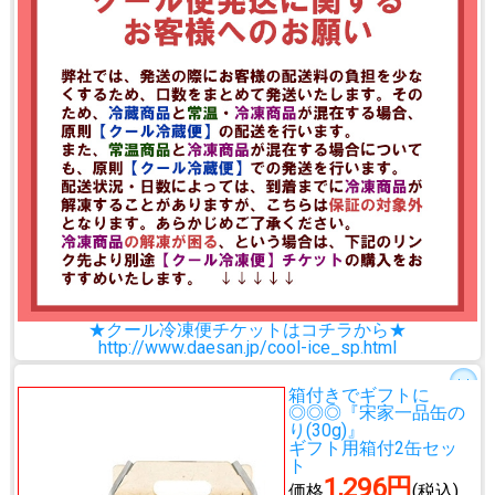
★クール冷凍便チケットはコチラから★
http://www.daesan.jp/cool-ice_sp.html
箱付きでギフトに
◎◎◎
『宋家一品缶の
り(30g)』
ギフト用箱付2缶セッ
ト
1,296円
価格
(税込)