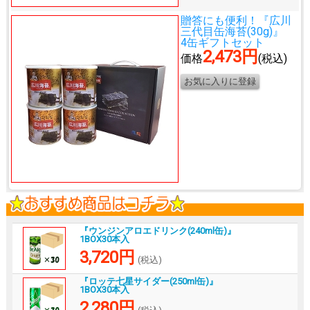
贈答にも便利！
『広川
三代目缶海苔(30g)』
4缶ギフトセット
2,473円
価格
(税込)
『ウンジンアロエドリンク(240ml缶)』
1BOX30本入
3,720円
(税込)
『ロッテ七星サイダー(250ml缶)』
1BOX30本入
2,280円