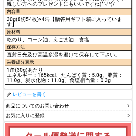
親しい方へのプレゼントにもいいですね(^▽^)/
内容量
30g(8切54枚)×4缶【贈答用ギフト箱に入っていま
す】
原材料
乾のり、コーン油、えごま油、食塩
保存方法
直射日光及び高温多湿を避けて保存して下さい。
栄養成分表示
1缶(30g)あたり
エネルギー：165kcal、たんぱく質：5.0g、脂質：
11.0g、炭水化物：11.0g、食塩相当量：0.3g
レビューを書く
商品についてのお問い合わせ
お気に入りに登録