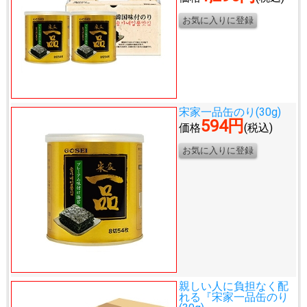
宋家一品缶のり(30g)
594円
価格
(税込)
親しい人に負担なく配
れる
『宋家一品缶のり