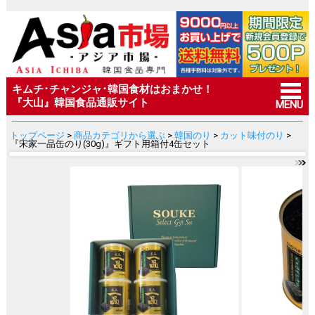
キムチ･チャンジャ･韓国食材はおまかせ！
『大山』韓国食品通販サイト
MENU
トップページ
>
商品カテゴリから選ぶ
>
韓国のり
>
カット味付のり
>
『宋家一品缶のり(30g)』ギフト用箱付4缶セット