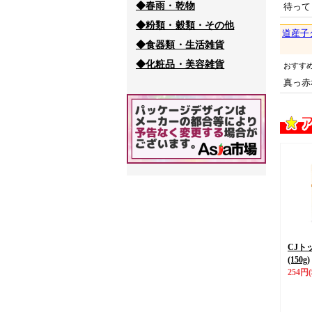
◆春雨・乾物
待って
◆粉類・穀類・その他
道産子
◆食器類・生活雑貨
◆化粧品・美容雑貨
おすす
真っ赤
CJト
(150g)
254円