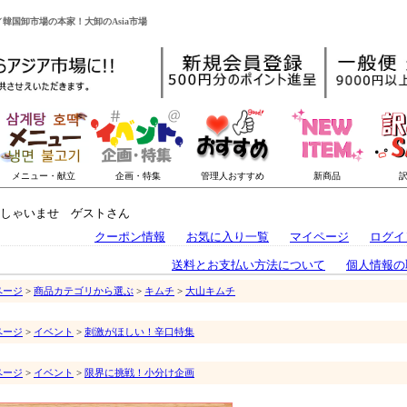
／韓国卸市場の本家！大卸のAsia市場
しゃいませ ゲストさん
クーポン情報
お気に入り一覧
マイページ
ログイ
送料とお支払い方法について
個人情報の
ページ
>
商品カテゴリから選ぶ
>
キムチ
>
大山キムチ
ページ
>
イベント
>
刺激がほしい！辛口特集
ページ
>
イベント
>
限界に挑戦！小分け企画