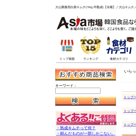
大山業務用白菜キムチ(700g/半熟成)【冷蔵】／大山キムチ
いらっ
キーワード：
トップ
トップ
トップ
・熟成キムチって何？
・頼んだものが一部しかこない。