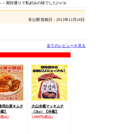
～期待通りで私好みの味でした(^o^)v
非公開
投稿日：2013年12月24日
全てのレビューを見る
務用白菜キムチ
大山冷蔵マッキムチ
冷蔵】
（2kg）
【冷蔵】
(税込)
1,080円
(税込)