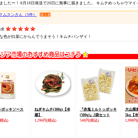
ましたー！ 8月18日発送で20日に無事に届きました。 キムチめっちゃウマイ～
クムスンさん（5件）
購入者
め度
な色が白菜にからんでうまそう！キムチバンザイ！
ッポッキソース
ねぎキムチ(300g)
【冷
『赤鬼ミルトッポッキ
大山業
蔵】
(500g)』
2袋セット
5kg
【
(税込)
1,296円
(税込)
540円
(税込)
1,998円