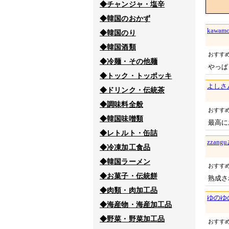
◆チャンジャ・塩辛
◆韓国のおかず
kawa
◆韓国のり
◆韓国酒類
おすす
◆冷麺・その他麺
やっぱ
◆トック・トッポッキ
よしさ
◆ドリンク・伝統茶
◆調味料全般
おすす
◆韓国味噌類
最高に
◆レトルト・缶詰
zzan
◆冷凍加工食品
◆韓国ラーメン
おすす
◆お菓子・伝統餅
熟成さ
◆肉類・肉加工品
ゆのゆ
◆海産物・海産加工品
◆野菜・野菜加工品
おすす