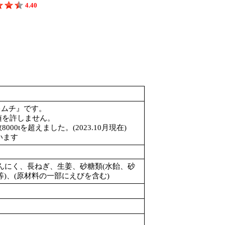
4.40
キムチ』です。
随を許しません。
0tを超えました。(2023.10月現在)
います
んにく、長ねぎ、生姜、砂糖類(水飴、砂
等)、(原材料の一部にえびを含む)