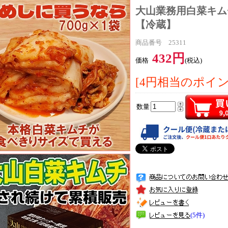
大山業務用白菜キムチ(
【冷蔵】
商品番号 25311
432円
価格
(税込)
[4円相当のポイ
数量
(5件)