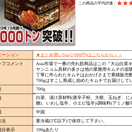
この商品の平均評価：
エーション
★まとめ買い5㎏(2,000円)はこちらから＞＞
ッフコメント
Asia市場で一番の売れ筋商品はこの『大山白菜
ヤンニョム具材の多さは他の業務用キムチの追
丁寧に作られたキムチはおかげさまで累積販売数800
700gはすこし熟成し始めたキムチでお届けして
700g
量
白菜、漬け原材料(唐辛子粉、大根、玉ねぎ、に
料
糖)、いわし塩辛、小エビ塩辛)/調味料(アミノ酸
国
中国
方法
要冷蔵(5℃以下)で保存して下さい。
成分表示
100gあたり