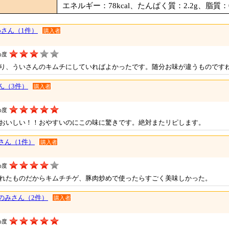
エネルギー：78kcal、たんぱく質：2.2g、脂質：0
moさん（1件）
購入者
め度
り、ういさんのキムチにしていればよかったです。随分お味が違うものです
ん（3件）
購入者
め度
おいしい！！おやすいのにこの味に驚きです。絶対またリピします。
guさん（1件）
購入者
め度
れたものだからキムチチゲ、豚肉炒めで使ったらすごく美味しかった。
のみさん（2件）
購入者
め度