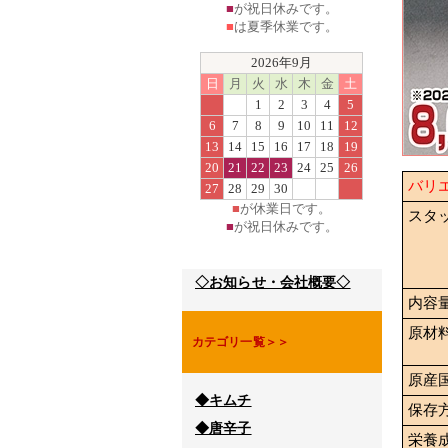
■
が祝日休みです。
■
は夏季休業です。
2026年9月
日
月
火
水
木
金
土
1
2
3
4
5
6
7
8
9
10
11
12
13
14
15
16
17
18
19
20
21
22
23
24
25
26
バリ
27
28
29
30
■
が休業日です。
スタ
■
が祝日休みです。
◇お知らせ・会社概要◇
内容
原材
カテゴリ一覧＞＞
原産
◆キムチ
保存
◆唐辛子
栄養