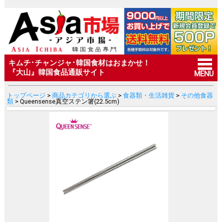
キムチ･チャンジャ･韓国食材はおまかせ！
『大山』韓国食品通販サイト
MENU
トップページ
>
商品カテゴリから選ぶ
>
食器類・生活雑貨
>
その他食器
類
> Queensense真空ステン箸(22.5cm)