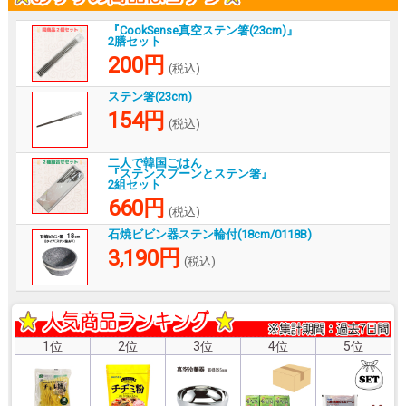
『CookSense真空ステン箸(23cm)』
2膳セット
200円
(税込)
ステン箸(23cm)
154円
(税込)
二人で韓国ごはん
『ステンスプーンとステン箸』
2組セット
660円
(税込)
石焼ビビン器ステン輪付(18cm/0118B)
3,190円
(税込)
1位
2位
3位
4位
5位