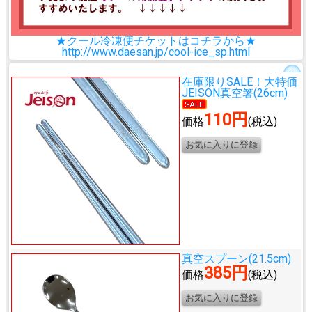
★クール冷凍便チケットはコチラから★
http://www.daesan.jp/cool-ice_sp.html
在庫限りSALE！大特価
JEISON真空箸(26cm)
110円
価格
(税込)
真空スプーン(21.5cm)
385円
価格
(税込)