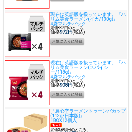
現在は英語版を扱っています。
『ハ
リム美食ラーメン(イカ/130g)』
4袋マルチパック
定価992円
のところ
価格
972円
(税込)
現在は英語版を扱っています。
『ハ
リム美食ラーメン(スパイシ
ー/118g)』
4袋マルチパック
定価928円
のところ
価格
908円
(税込)
『農心辛ラーメントゥーンバカップ
(113g/日本版)』
1BOX12個入
定価3,695円
のところ