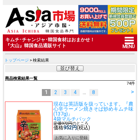
キムチ･チャンジャ･韓国食材はおまかせ！
『大山』韓国食品通販サイト
MENU
トップページ
> 検索結果
並び替え
商品検索結果一覧
74
件
>
1
2
3
4
…
8
現在は英語版を扱っています。
『農
心辛ラーメン焼きそば炒めキムチ味
(137g)』
4袋マルチパック
定価972円
のところ
価格
952円
(税込)