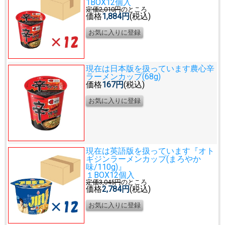
1BOX12個入
定価2,010円
のところ
価格
1,884円
(税込)
現在は日本版を扱っています
農心辛
ラーメンカップ(68g)
価格
167円
(税込)
現在は英語版を扱っています
『オト
ギジンラーメンカップ(まろやか
味/110g)』
１BOX12個入
定価3,045円
のところ
価格
2,784円
(税込)