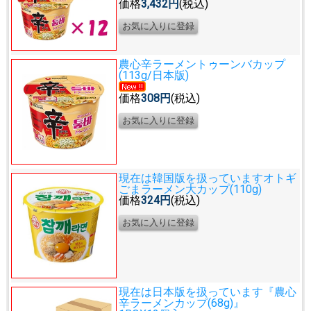
価格
3,432円
(税込)
農心辛ラーメントゥーンバカップ
(113g/日本版)
価格
308円
(税込)
現在は韓国版を扱っています
オトギ
ごまラーメン大カップ(110g)
価格
324円
(税込)
現在は日本版を扱っています
『農心
辛ラーメンカップ(68g)』