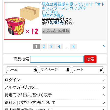
現在は英語版を扱っています
『オト
ギジンラーメンカップ(辛
口/110g)』
1BOX12個入
定価3,045円
のところ
価格
2,784円
(税込)
>
1
2
3
4
…
8
商品検索
ホーム
マイページ
カート
ログイン
メルマガ申込/停止
特定商取引法に基づく表示
送料とお支払い方法について