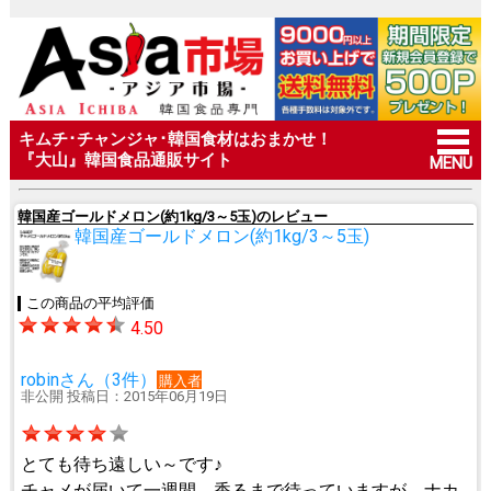
キムチ･チャンジャ･韓国食材はおまかせ！
『大山』韓国食品通販サイト
MENU
韓国産ゴールドメロン(約1kg/3～5玉)のレビュー
韓国産ゴールドメロン(約1kg/3～5玉)
この商品の平均評価
4.50
robinさん（3件）
購入者
非公開 投稿日：2015年06月19日
とても待ち遠しい～です♪
チャメが届いて一週間。香るまで待っていますが、ナカ