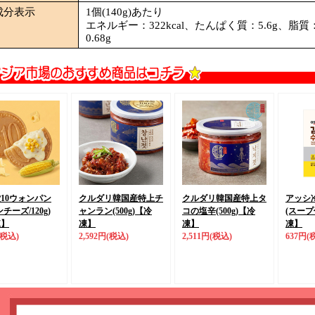
成分表示
1個(140g)あたり
エネルギー：322kcal、たんぱく質：5.6g、脂質
0.68g
10ウォンパン
クルダリ韓国産特上チ
クルダリ韓国産特上タ
アッシ
チーズ/120g)
ャンラン(500g)
【冷
コの塩辛(500g)
【冷
(スープ付
凍】
凍】
凍】
凍】
(税込)
2,592円
(税込)
2,511円
(税込)
637円
(