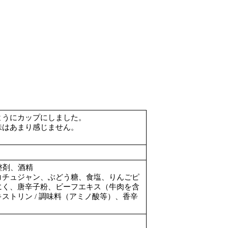
ようにカップにしました。
味はあまり感じません。
。
整剤、酒精
コチュジャン、ぶどう糖、食塩、りんごピ
にく、唐辛子粉、ビーフエキス（牛肉を含
ストリン / 調味料（アミノ酸等）、香辛
。