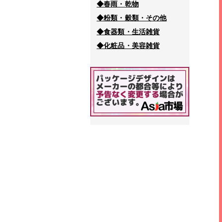
◆春雨・乾物
◆粉類・穀類・その他
◆食器類・生活雑貨
◆化粧品・美容雑貨