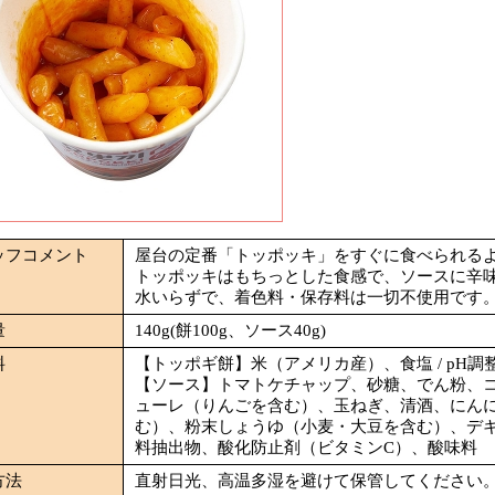
ッフコメント
屋台の定番「トッポッキ」をすぐに食べられる
トッポッキはもちっとした食感で、ソースに辛
水いらずで、着色料・保存料は一切不使用です
量
140g(餅100g、ソース40g)
料
【トッポギ餅】米（アメリカ産）、食塩 / pH調
【ソース】トマトケチャップ、砂糖、でん粉、
ューレ（りんごを含む）、玉ねぎ、清酒、にん
む）、粉末しょうゆ（小麦・大豆を含む）、デキ
料抽出物、酸化防止剤（ビタミンC）、酸味料
方法
直射日光、高温多湿を避けて保管してください