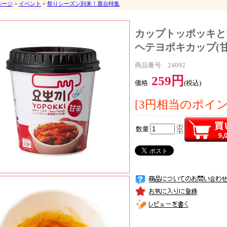
ページ
>
イベント
>
祭りシーズン到来！屋台特集
カップトッポッキと
ヘテヨポキカップ(甘辛
商品番号 24092
259円
価格
(税込)
[3円相当のポイ
数量