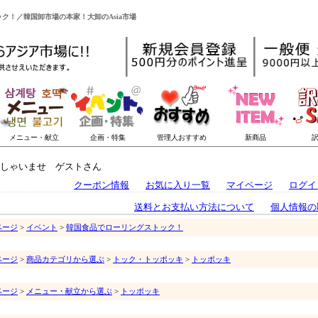
ック！／韓国卸市場の本家！大卸のAsia市場
しゃいませ ゲストさん
クーポン情報
お気に入り一覧
マイページ
ログイ
送料とお支払い方法について
個人情報の
ページ
>
イベント
>
韓国食品でローリングストック！
ページ
>
商品カテゴリから選ぶ
>
トック・トッポッキ
>
トッポッキ
ページ
>
メニュー・献立から選ぶ
>
トッポッキ