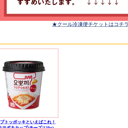
★クール冷凍便チケットはコチ
ップトッポッキといえばこれ！
テヨポキカップ(チーズ/120g)