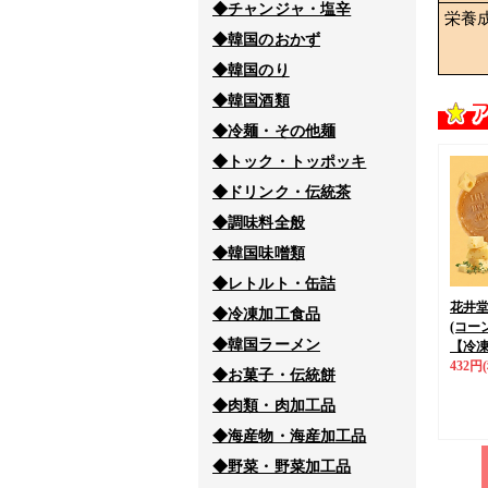
◆チャンジャ・塩辛
栄養
◆韓国のおかず
◆韓国のり
◆韓国酒類
◆冷麺・その他麺
◆トック・トッポッキ
◆ドリンク・伝統茶
◆調味料全般
◆韓国味噌類
◆レトルト・缶詰
花井堂
◆冷凍加工食品
(コーン
◆韓国ラーメン
【冷
432円
◆お菓子・伝統餅
◆肉類・肉加工品
◆海産物・海産加工品
◆野菜・野菜加工品