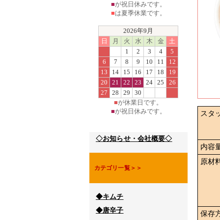
■
が祝日休みです。
■
は夏季休業です。
2026年9月
日
月
火
水
木
金
土
1
2
3
4
5
6
7
8
9
10
11
12
13
14
15
16
17
18
19
20
21
22
23
24
25
26
27
28
29
30
■
が休業日です。
■
が祝日休みです。
スタ
◇お知らせ・会社概要◇
内容
原材
カテゴリ一覧＞＞
◆キムチ
◆唐辛子
保存