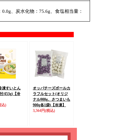
：0.0g、炭水化物：75.6g、食塩相当量：
冷凍すいとん
オッパチーズボールカ
/453g)
【冷
ラフルセット
(オリジ
ナル900g、さつまいも
税込)
900g各1袋)
【冷凍】
3,564円
(税込)