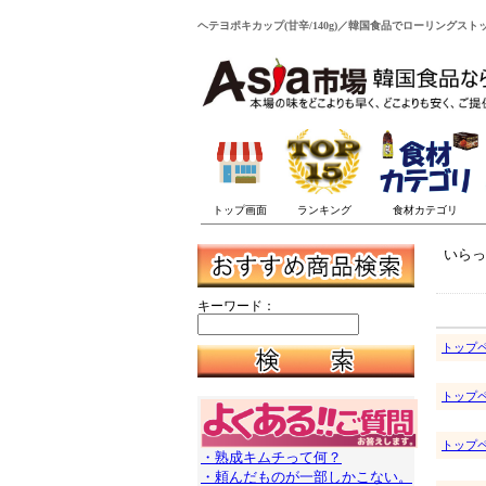
ヘテヨポキカップ(甘辛/140g)／韓国食品でローリングスト
いらっ
キーワード：
トップ
トップ
トップ
・熟成キムチって何？
・頼んだものが一部しかこない。