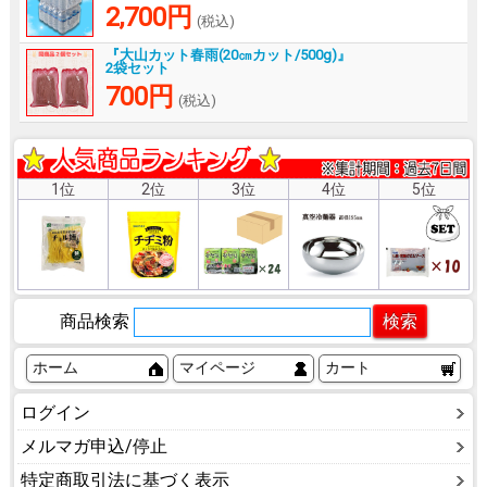
2,700円
(税込)
『大山カット春雨(20㎝カット/500g)』
2袋セット
700円
(税込)
1位
2位
3位
4位
5位
商品検索
ホーム
マイページ
カート
ログイン
メルマガ申込/停止
特定商取引法に基づく表示