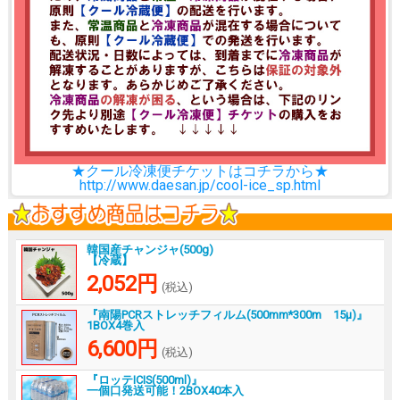
★クール冷凍便チケットはコチラから★
http://www.daesan.jp/cool-ice_sp.html
韓国産チャンジャ(500g)
【冷蔵】
2,052円
(税込)
『南陽PCRストレッチフィルム(500mm*300m 15μ)』
1BOX4巻入
6,600円
(税込)
『ロッテICIS(500ml)』
一個口発送可能！2BOX40本入