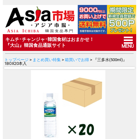
キムチ･チャンジャ･韓国食材はおまかせ！
『大山』韓国食品通販サイト
MENU
トップページ
>
まとめ買い特集
>
箱買いでお得
> 『三多水(500ml)』
1BOX20本入