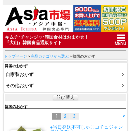
キムチ･チャンジャ･韓国食材はおまかせ！
『大山』韓国食品通販サイト
MENU
トップページ
>
商品カテゴリから選ぶ
> 韓国のおかず
韓国のおかず
自家製おかず
その他おかず
並び替え
韓国のおかず
>
1
2
3
※当日発送不可
じゃこコチュジャン