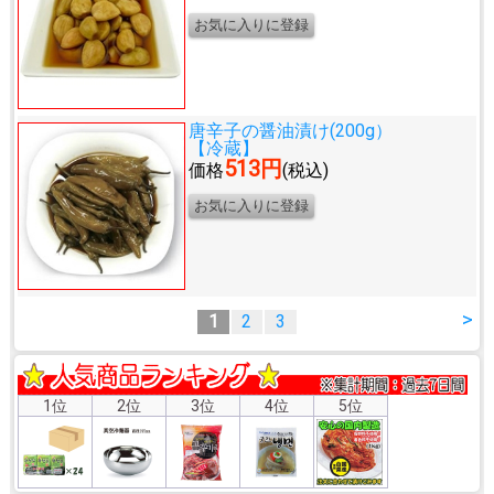
唐辛子の醤油漬け(200g）
【冷蔵】
513円
価格
(税込)
>
1
2
3
1位
2位
3位
4位
5位