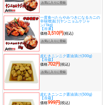
一度食べたらやみつきになる
カニの
辛味噌漬け(ヤンニョムケジャ
ン/1kg)
【冷凍】
3,510円
価格
(税込)
皮むきニンニク醤油漬け(300g)
【冷蔵】
702円
価格
(税込)
皮むきニンニク醤油漬け(500g)
【冷蔵】
999円
価格
(税込)