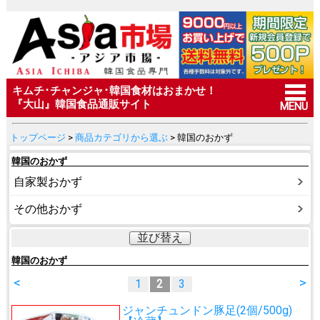
キムチ･チャンジャ･韓国食材はおまかせ！
『大山』韓国食品通販サイト
MENU
トップページ
>
商品カテゴリから選ぶ
> 韓国のおかず
韓国のおかず
自家製おかず
その他おかず
並び替え
韓国のおかず
<
>
1
2
3
ジャンチュンドン豚足(2個/500g)