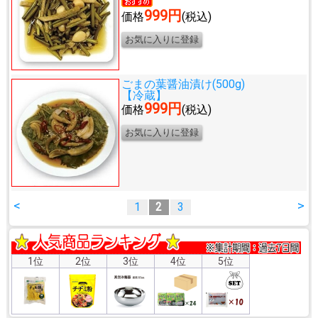
999円
価格
(税込)
ごまの葉醤油漬け(500g)
【冷蔵】
999円
価格
(税込)
<
>
1
2
3
1位
2位
3位
4位
5位