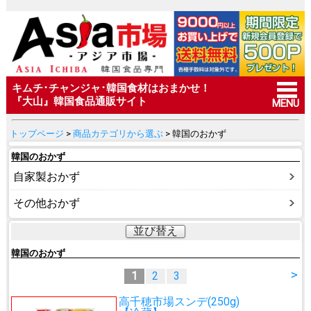
キムチ･チャンジャ･韓国食材はおまかせ！
『大山』韓国食品通販サイト
MENU
トップページ
>
商品カテゴリから選ぶ
> 韓国のおかず
韓国のおかず
自家製おかず
その他おかず
並び替え
韓国のおかず
>
1
2
3
高千穂市場スンデ(250g)