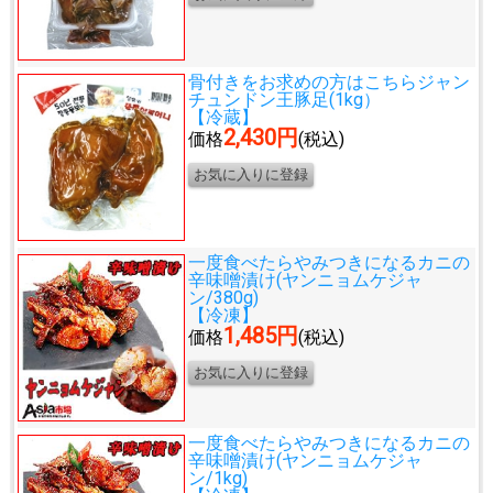
骨付きをお求めの方はこちら
ジャン
チュンドン王豚足(1kg）
【冷蔵】
2,430円
価格
(税込)
一度食べたらやみつきになる
カニの
辛味噌漬け(ヤンニョムケジャ
ン/380g)
【冷凍】
1,485円
価格
(税込)
一度食べたらやみつきになる
カニの
辛味噌漬け(ヤンニョムケジャ
ン/1kg)