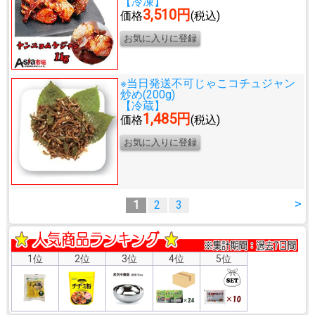
【冷凍】
3,510円
価格
(税込)
※当日発送不可
じゃこコチュジャン
炒め(200g)
【冷蔵】
1,485円
価格
(税込)
>
1
2
3
1位
2位
3位
4位
5位