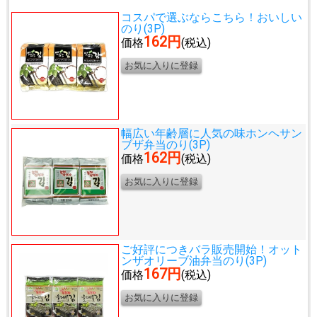
コスパで選ぶならこちら！
おいしい
のり(3P)
162円
価格
(税込)
幅広い年齢層に人気の味
ホンヘサン
ブザ弁当のり(3P)
162円
価格
(税込)
ご好評につきバラ販売開始！
オット
ンザオリーブ油弁当のり(3P)
167円
価格
(税込)