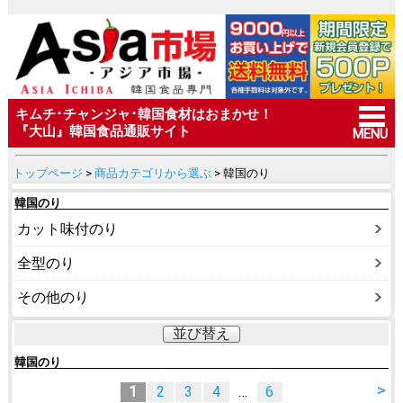
キムチ･チャンジャ･韓国食材はおまかせ！
『大山』韓国食品通販サイト
MENU
トップページ
>
商品カテゴリから選ぶ
> 韓国のり
韓国のり
カット味付のり
全型のり
その他のり
並び替え
韓国のり
>
1
2
3
4
…
6