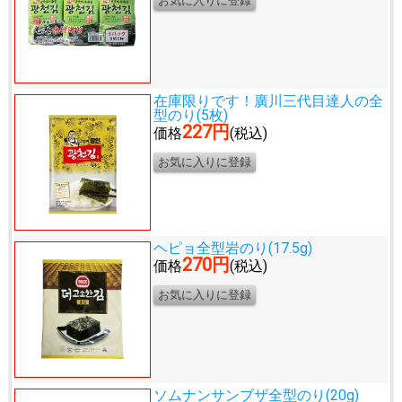
在庫限りです！
廣川三代目達人の全
型のり(5枚)
227円
価格
(税込)
ヘピョ全型岩のり(17.5g)
270円
価格
(税込)
ソムナンサンブザ全型のり(20g)