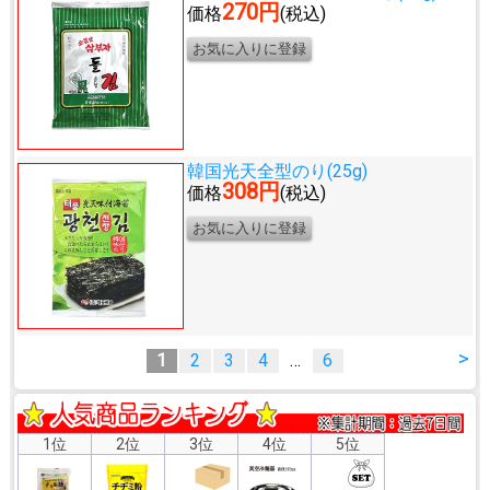
270円
価格
(税込)
韓国光天全型のり(25g)
308円
価格
(税込)
>
1
2
3
4
…
6
1位
2位
3位
4位
5位