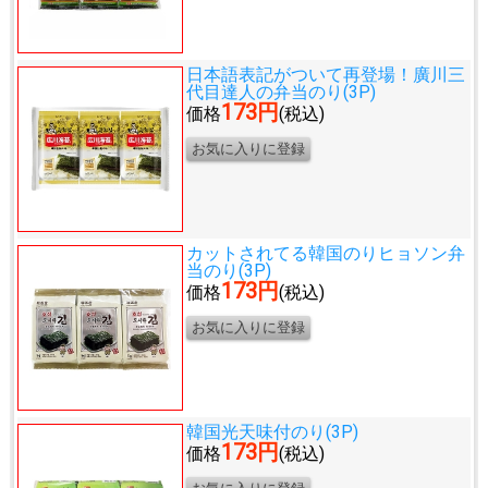
日本語表記がついて再登場！
廣川三
代目達人の弁当のり(3P)
173円
価格
(税込)
カットされてる韓国のり
ヒョソン弁
当のり(3P)
173円
価格
(税込)
韓国光天味付のり(3P)
173円
価格
(税込)