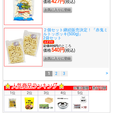
427円
価格
(税込)
２個セット継続販売決定！
『赤鬼ミ
ルトッポッキ(500g)』
2袋セット
定価595円
のところ
540円
価格
(税込)
>
1
2
3
1位
2位
3位
4位
5位