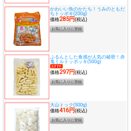
かわいい魚のかたち！
うみのともだ
ちトッポキ(200g)
285円
価格
(税込)
ぷるんとした食感が人気の秘密！
赤
鬼ミルトッポッキ(500g)
297円
価格
(税込)
大山トック(500g)
416円
価格
(税込)