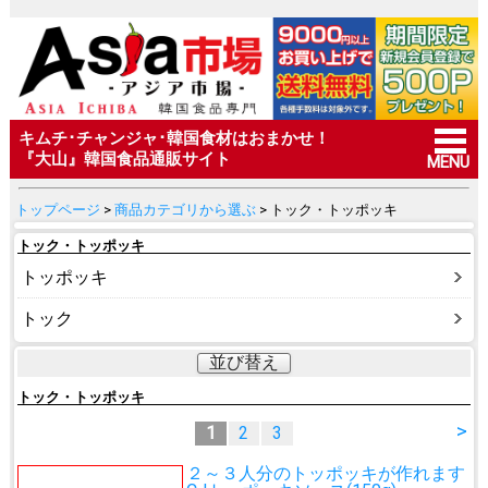
キムチ･チャンジャ･韓国食材はおまかせ！
『大山』韓国食品通販サイト
MENU
トップページ
>
商品カテゴリから選ぶ
> トック・トッポッキ
トック・トッポッキ
トッポッキ
トック
並び替え
トック・トッポッキ
>
1
2
3
２～３人分のトッポッキが作れます