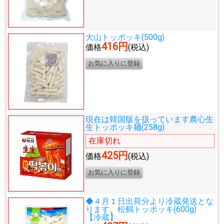
大山トッポッキ(500g)
416円
価格
(税込)
現在は韓国版を扱っています
農心生
生トッポッキ麺(258g)
在庫切れ
425円
価格
(税込)
◆４月１日出荷分より冷蔵発送とな
ります。
松鶴トッポッキ(600g)
【冷蔵】