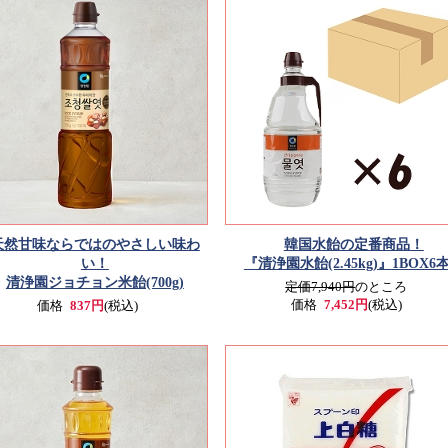
天然甘味ならではのやさしい味わ
韓国水飴の定番商品！
い！
『清浄園水飴(2.45kg)』
1BOX6
清浄園ジョチョン米飴(700g)
定価7,940円
のところ
価格
7,452円
(税込)
価格
837円
(税込)