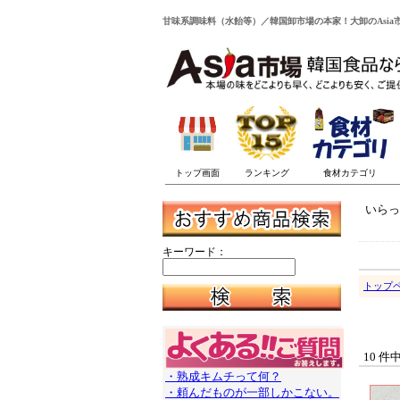
甘味系調味料（水飴等）／韓国卸市場の本家！大卸のAsia
いらっ
キーワード：
トップ
10 件
・熟成キムチって何？
・頼んだものが一部しかこない。