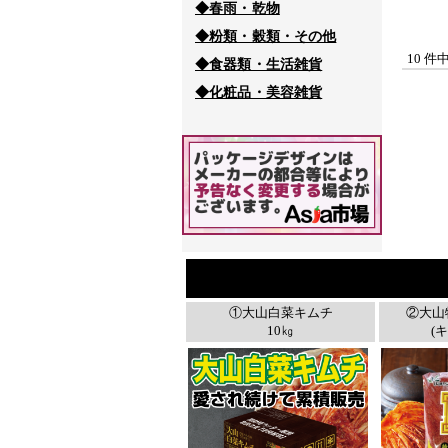
◆春雨・乾物
◆粉類・穀類・その他
10 件
◆食器類・生活雑貨
◆化粧品・美容雑貨