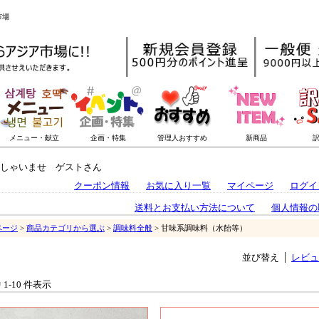
市場
しゃいませ ゲストさん
クーポン情報
お気に入り一覧
マイページ
ログイ
送料とお支払い方法について
個人情報の
ページ
>
商品カテゴリから選ぶ
>
調味料全般
> 甘味系調味料（水飴等）
並び替え
レビュ
中 1-10 件表示