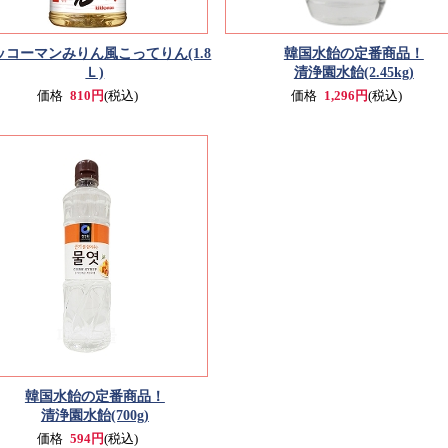
ッコーマンみりん風こってりん(1.8
韓国水飴の定番商品！
Ｌ)
清浄園水飴(2.45kg)
価格
810円
(税込)
価格
1,296円
(税込)
韓国水飴の定番商品！
清浄園水飴(700g)
価格
594円
(税込)