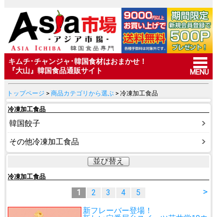
キムチ･チャンジャ･韓国食材はおまかせ！
『大山』韓国食品通販サイト
MENU
トップページ
>
商品カテゴリから選ぶ
> 冷凍加工食品
冷凍加工食品
韓国餃子
その他冷凍加工食品
並び替え
冷凍加工食品
>
1
2
3
4
5
新フレーバー登場！