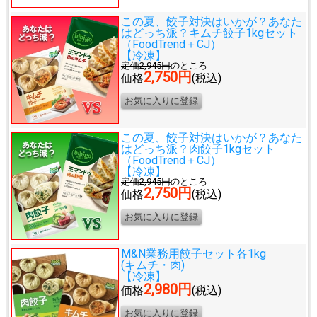
この夏、餃子対決はいかが？
あなた
はどっち派？キムチ餃子1kgセット
（FoodTrend＋CJ）
【冷凍】
定価2,945円
のところ
2,750円
価格
(税込)
この夏、餃子対決はいかが？
あなた
はどっち派？肉餃子1kgセット
（FoodTrend＋CJ）
【冷凍】
定価2,945円
のところ
2,750円
価格
(税込)
M&N業務用餃子セット各1kg
(キムチ・肉)
【冷凍】
2,980円
価格
(税込)