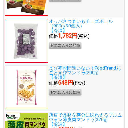
オッパさつまいもチーズボール
（900g/30個入）
【冷凍】
1,782円
価格
(税込)
えび率が間違いない！
FoodTrend丸
ごとえびマンドゥ(200g)
【冷凍】
648円
価格
(税込)
薄皮で具材を存分に味わえる
プルム
ウォン薄皮肉マンドゥ(320g)
【冷凍】