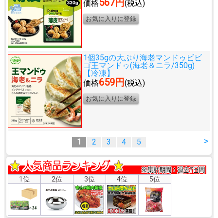
567円
価格
(税込)
1個35gの大ぶり海老マンドゥ
ビビ
ゴ王マンドゥ(海老＆ニラ/350g)
【冷凍】
659円
価格
(税込)
>
1
2
3
4
5
1位
2位
3位
4位
5位