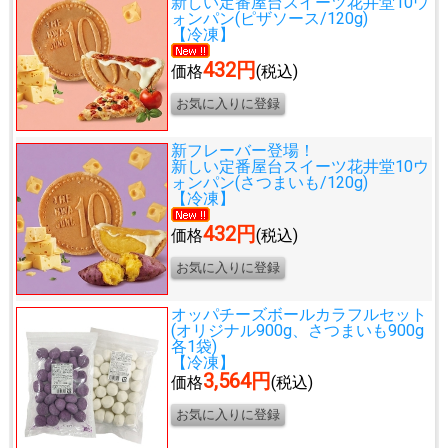
新しい定番屋台スイーツ
花井堂10ウ
ォンパン(ピザソース/120g)
【冷凍】
432円
価格
(税込)
新フレーバー登場！
新しい定番屋台スイーツ
花井堂10ウ
ォンパン(さつまいも/120g)
【冷凍】
432円
価格
(税込)
オッパチーズボールカラフルセット
(オリジナル900g、さつまいも900g
各1袋)
【冷凍】
3,564円
価格
(税込)