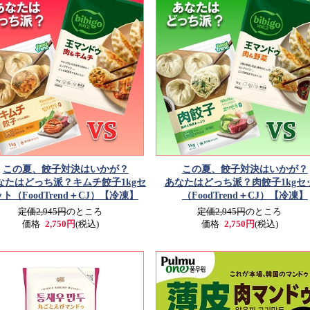
この夏、餃子対決はいかが？
この夏、餃子対決はいかが？
なたはどっち派？キムチ餃子1kgセ
あなたはどっち派？肉餃子1kgセ
ット
（FoodTrend＋CJ）
【冷凍】
（FoodTrend＋CJ）
【冷凍】
定価2,945円
のところ
定価2,945円
のところ
価格
2,750円
(税込)
価格
2,750円
(税込)