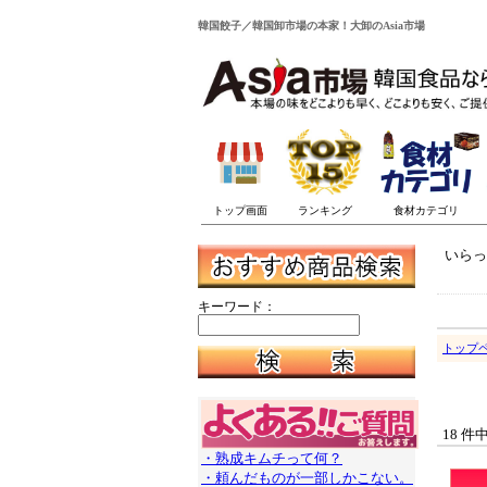
韓国餃子／韓国卸市場の本家！大卸のAsia市場
いらっ
キーワード：
トップ
18 件
・熟成キムチって何？
・頼んだものが一部しかこない。