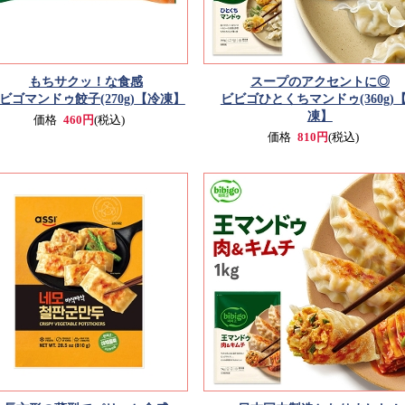
もちサクッ！な食感
スープのアクセントに◎
ビゴマンドゥ餃子(270g)
【冷凍】
ビビゴひとくちマンドゥ(360g)
凍】
価格
460円
(税込)
価格
810円
(税込)