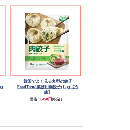
韓国でよく見る丸型の餃子
g)
FoodTrend業務用肉餃子(1kg)
【冷
凍】
価格
1,458円
(税込)