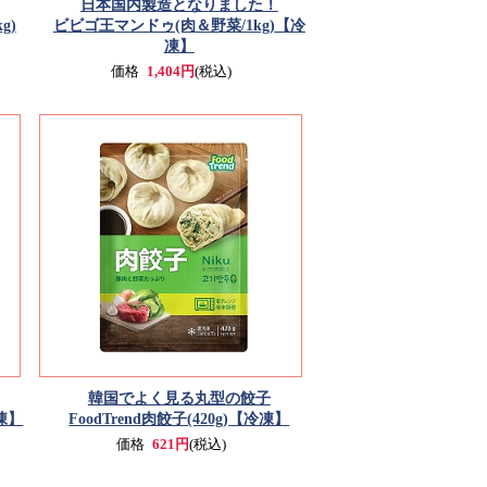
日本国内製造となりました！
g)
ビビゴ王マンドゥ(肉＆野菜/1kg)
【冷
凍】
価格
1,404円
(税込)
韓国でよく見る丸型の餃子
凍】
FoodTrend肉餃子(420g)
【冷凍】
価格
621円
(税込)