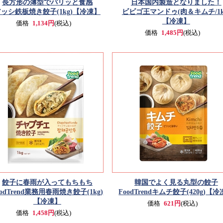
長方形の薄型でパリッと食感
日本国内製造となりました！
ッシ鉄板焼き餃子(1kg)
【冷凍】
ビビゴ王マンドゥ(肉＆キムチ/1k
【冷凍】
価格
1,134円
(税込)
価格
1,485円
(税込)
餃子に春雨が入ってもちもち
韓国でよく見る丸型の餃子
oodTrend業務用春雨焼き餃子(1kg)
FoodTrendキムチ餃子(420g)
【冷
【冷凍】
価格
621円
(税込)
価格
1,458円
(税込)