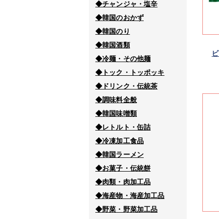
◆チャンジャ・塩辛
◆韓国のおかず
◆韓国のり
◆韓国酒類
ビ
◆冷麺・その他麺
◆トック・トッポッキ
◆ドリンク・伝統茶
◆調味料全般
◆韓国味噌類
◆レトルト・缶詰
◆冷凍加工食品
◆韓国ラーメン
◆お菓子・伝統餅
◆肉類・肉加工品
◆海産物・海産加工品
◆野菜・野菜加工品