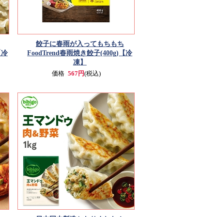
餃子に春雨が入ってもちもち
【冷
FoodTrend春雨焼き餃子(400g)
【冷
凍】
価格
567円
(税込)