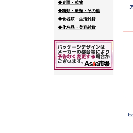
◆春雨・乾物
ア
◆粉類・穀類・その他
◆食器類・生活雑貨
◆化粧品・美容雑貨
F