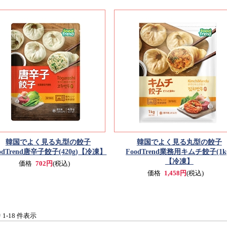
韓国でよく見る丸型の餃子
韓国でよく見る丸型の餃子
odTrend唐辛子餃子(420g)
【冷凍】
FoodTrend業務用キムチ餃子(1k
【冷凍】
価格
702円
(税込)
価格
1,458円
(税込)
中 1-18 件表示