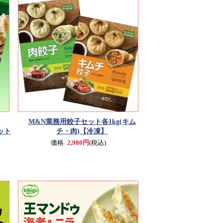
M&N業務用餃子セット各1kg
(キム
ット
チ・肉)
【冷凍】
価格
2,980円
(税込)