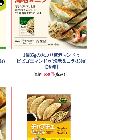
1個35gの大ぶり海老マンドゥ
g)
ビビゴ王マンドゥ(海老＆ニラ/350g)
【冷凍】
価格
659円
(税込)