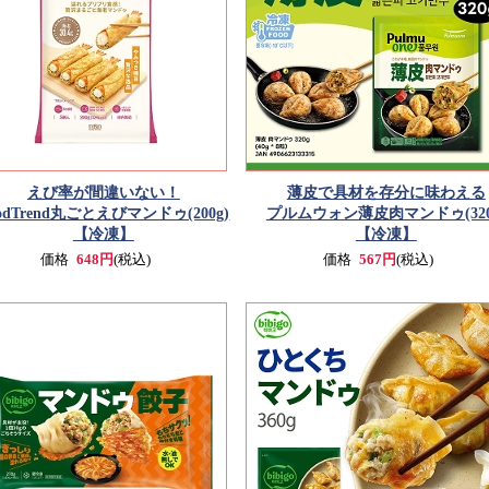
えび率が間違いない！
薄皮で具材を存分に味わえる
odTrend丸ごとえびマンドゥ(200g)
プルムウォン薄皮肉マンドゥ(320
【冷凍】
【冷凍】
価格
648円
(税込)
価格
567円
(税込)