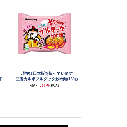
現在は日本版を扱っています
ド
三養カルボブルダック炒め麺(130g)
価格
216円
(税込)