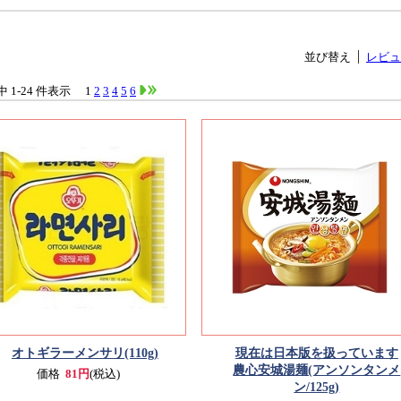
並び替え
レビュ
件中 1-24 件表示
1
2
3
4
5
6
オトギラーメンサリ(110g)
現在は日本版を扱っています
農心安城湯麺(アンソンタンメ
価格
81円
(税込)
ン/125g)