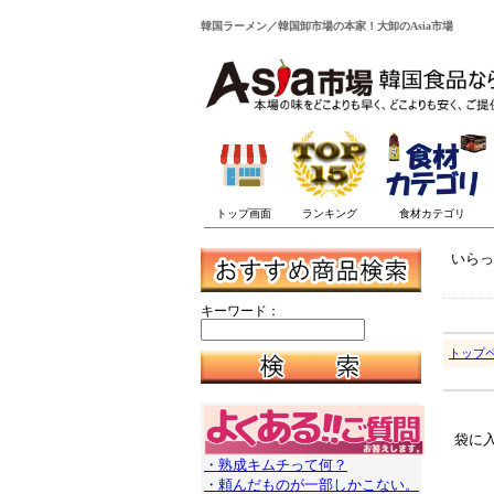
韓国ラーメン／韓国卸市場の本家！大卸のAsia市場
いらっ
キーワード：
トップ
袋に
・熟成キムチって何？
・頼んだものが一部しかこない。