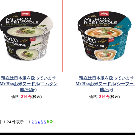
現在は日本版を扱っています
現在は日本版を扱っています
Mr.Hooお米ヌードル(コムタン
Mr.Hooお米ヌードル(シーフー
味/93.5g)
味/92g)
価格
216円
(税込)
価格
216円
(税込)
件中 1-24 件表示
1
2
3
4
5
6