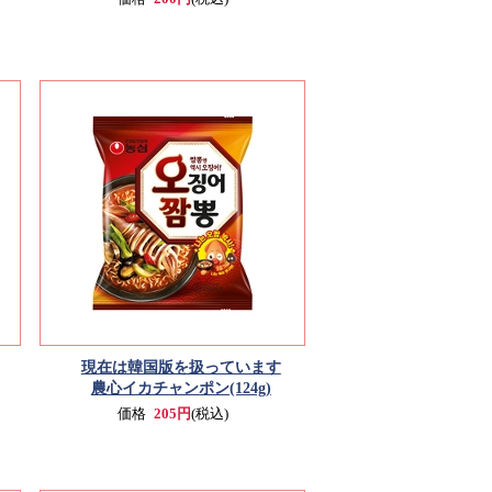
現在は韓国版を扱っています
農心イカチャンポン(124g)
価格
205円
(税込)