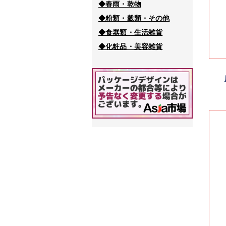
◆春雨・乾物
◆粉類・穀類・その他
◆食器類・生活雑貨
◆化粧品・美容雑貨