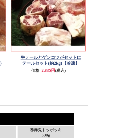
牛テールとゲンコツがセットに
g）
テールセット(約2kg)
【冷凍】
価格
2,835円
(税込)