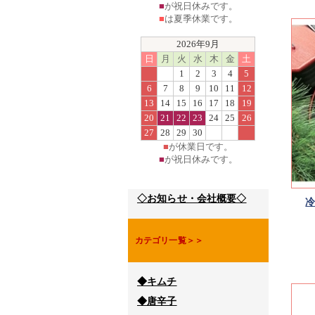
■
が祝日休みです。
■
は夏季休業です。
2026年9月
日
月
火
水
木
金
土
1
2
3
4
5
6
7
8
9
10
11
12
13
14
15
16
17
18
19
20
21
22
23
24
25
26
27
28
29
30
■
が休業日です。
■
が祝日休みです。
◇お知らせ・会社概要◇
冷
カテゴリ一覧＞＞
◆キムチ
◆唐辛子