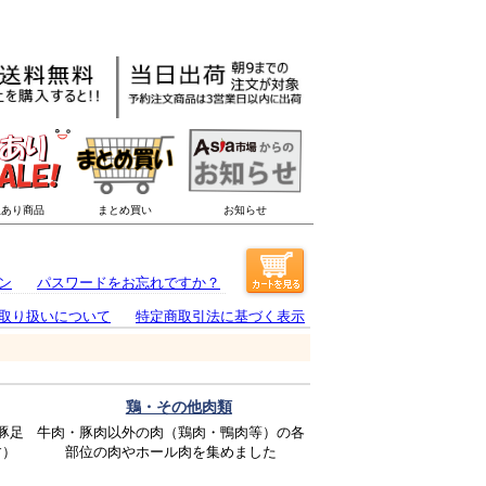
ン
パスワードをお忘れですか？
取り扱いについて
特定商取引法に基づく表示
鶏・その他肉類
豚足
牛肉・豚肉以外の肉（鶏肉・鴨肉等）の各
す）
部位の肉やホール肉を集めました