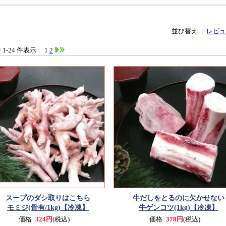
並び替え
レビュ
中 1-24 件表示
1
2
スープのダシ取りはこちら
牛だしをとるのに欠かせない
モミジ(骨有/1kg)
【冷凍】
牛ゲンコツ(1kg)
【冷凍】
価格
324円
(税込)
価格
378円
(税込)