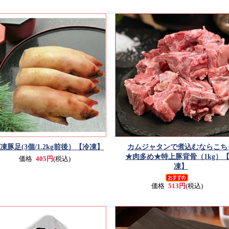
凍豚足(3個/1.2kg前後）
【冷凍】
カムジャタンで煮込むならこち
★肉多め★特上豚背骨（1kg）
価格
405円
(税込)
凍】
価格
513円
(税込)