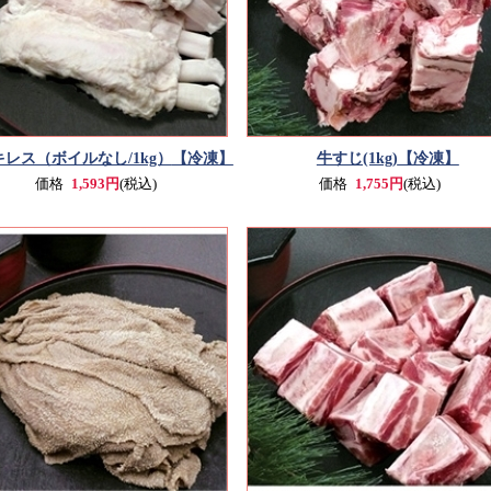
キレス（ボイルなし/1kg）
【冷凍】
牛すじ(1kg)
【冷凍】
価格
1,593円
(税込)
価格
1,755円
(税込)