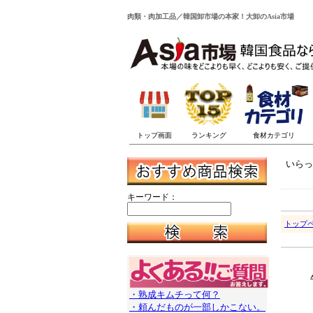
肉類・肉加工品／韓国卸市場の本家！大卸のAsia市場
いらっ
キーワード：
トップ
・熟成キムチって何？
・頼んだものが一部しかこない。