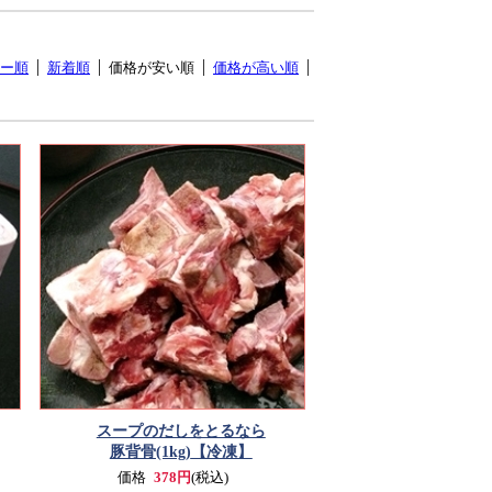
ー順
新着順
価格が安い順
価格が高い順
スープのだしをとるなら
豚背骨(1kg)
【冷凍】
価格
378円
(税込)