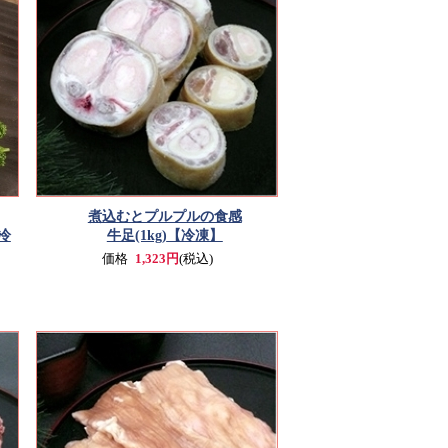
煮込むとプルプルの食感
冷
牛足(1kg)
【冷凍】
価格
1,323円
(税込)