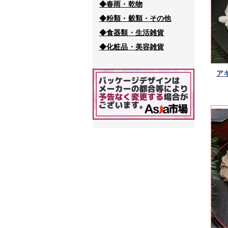
◆春雨・乾物
◆粉類・穀類・その他
◆食器類・生活雑貨
◆化粧品・美容雑貨
ア