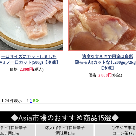
一口サイズにカットしました
適度な大きさで用途は多彩
牛ミノ一口カット(500g)
【冷凍】
鶏モモ肉(カットなし200gup/2k
【冷凍】
価格
2,808円
(税込)
価格
2,808円
(税込)
中 1-24 件表示
1
2