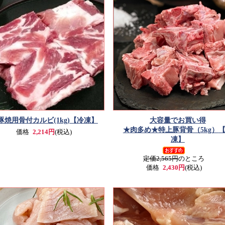
豚焼用骨付カルビ(1kg)
【冷凍】
大容量でお買い得
★肉多め★特上豚背骨（5kg）
価格
2,214円
(税込)
凍】
定価2,565円
のところ
価格
2,430円
(税込)