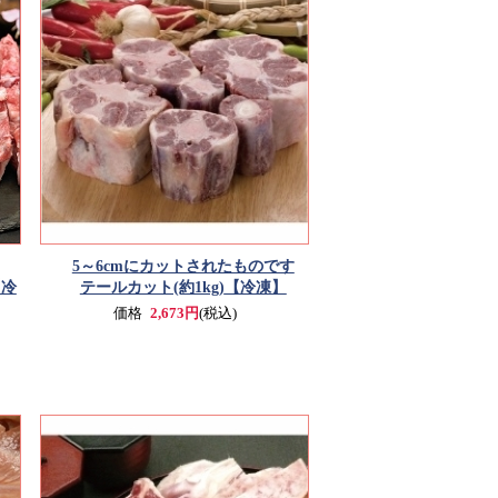
5～6cmにカットされたものです
【冷
テールカット(約1kg)
【冷凍】
価格
2,673円
(税込)