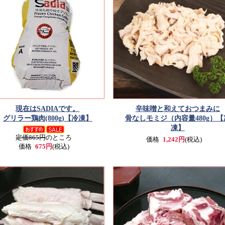
現在はSADIAです。
辛味噌と和えておつまみに
グリラー鶏肉(800g)
【冷凍】
骨なしモミジ（内容量480g）
【
凍】
定価865円
のところ
価格
1,242円
(税込)
価格
675円
(税込)