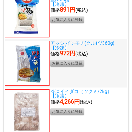
【冷凍】
891円
価格
(税込)
アッシ イシモチ(クルビ/360g)
【冷凍】
972円
価格
(税込)
冷凍イイダコ（ツクミ/2kg）
【冷凍】
4,266円
価格
(税込)