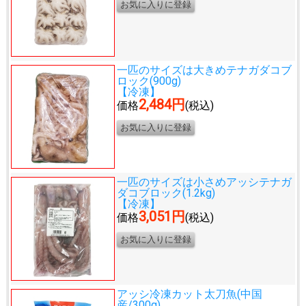
一匹のサイズは大きめ
テナガダコブ
ロック(900g)
【冷凍】
2,484円
価格
(税込)
一匹のサイズは小さめ
アッシテナガ
ダコブロック(1.2kg)
【冷凍】
3,051円
価格
(税込)
アッシ冷凍カット太刀魚(中国
産/300g)