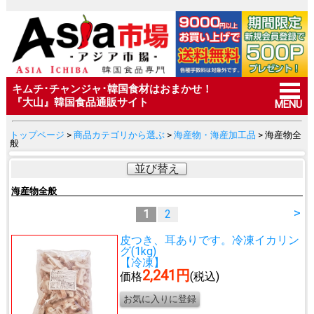
キムチ･チャンジャ･韓国食材はおまかせ！
『大山』韓国食品通販サイト
MENU
トップページ
>
商品カテゴリから選ぶ
>
海産物・海産加工品
> 海産物全
般
並び替え
海産物全般
>
1
2
皮つき、耳ありです。
冷凍イカリン
グ(1kg)
【冷凍】
2,241円
価格
(税込)