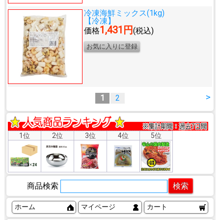
冷凍海鮮ミックス(1kg)
【冷凍】
1,431円
価格
(税込)
>
1
2
1位
2位
3位
4位
5位
商品検索
ホーム
マイページ
カート