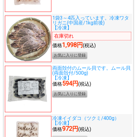
1袋3～4匹入っています。
冷凍ワタ
リガニ(中国産/1kg前後)
【冷凍】
在庫切れ
1,998円
価格
(税込)
両面殻付のムール貝です。
ムール貝
(両面殻付/500g)
【冷凍】
594円
価格
(税込)
冷凍イイダコ（ツクミ/400g）
【冷凍】
972円
価格
(税込)