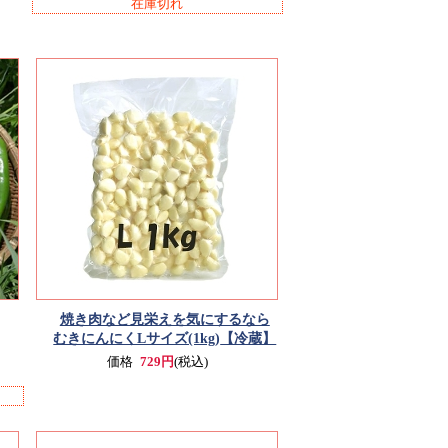
在庫切れ
焼き肉など見栄えを気にするなら
むきにんにくLサイズ(1kg)
【冷蔵】
価格
729円
(税込)