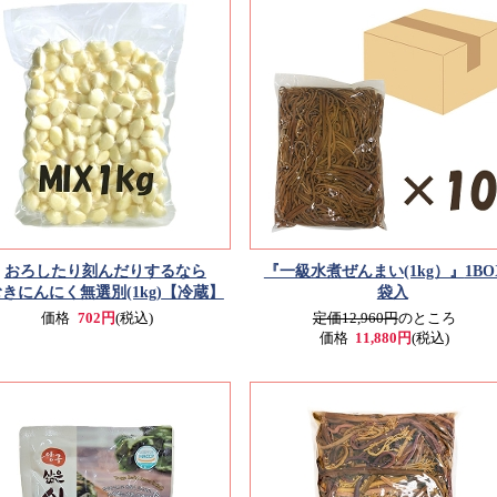
おろしたり刻んだりするなら
『一級水煮ぜんまい(1kg）』
1BO
きにんにく無選別(1kg)
【冷蔵】
袋入
価格
702円
(税込)
定価12,960円
のところ
価格
11,880円
(税込)