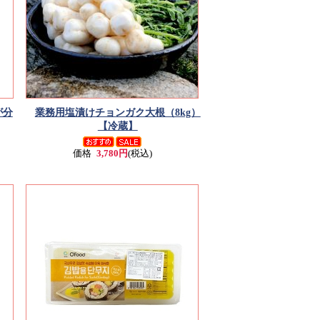
が分
業務用塩漬けチョンガク大根（8kg）
【冷蔵】
価格
3,780円
(税込)