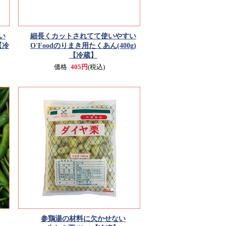
い
細長くカットされてて使いやすい
【冷
O'Foodのりまき用たくあん(400g)
【冷蔵】
価格
405円
(税込)
参鶏湯の材料に欠かせない