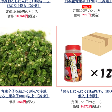
冷凍おろしにんにく(1kg袋) 』
日本産青唐辛子(200g)
【冷蔵
1BOX10袋入
【冷凍】
定価300円
のところ
定価10,800円
のところ
価格
270円
(税込)
価格
10,260円
(税込)
青唐辛子を細かく刻んで冷凍
『おろしにんにく(1kgPET)』
1BO
おろし唐辛子(800g以上)
【冷凍】
個入
【冷蔵】
価格
864円
(税込)
定価9,720円
のところ
価格
9,072円
(税込)