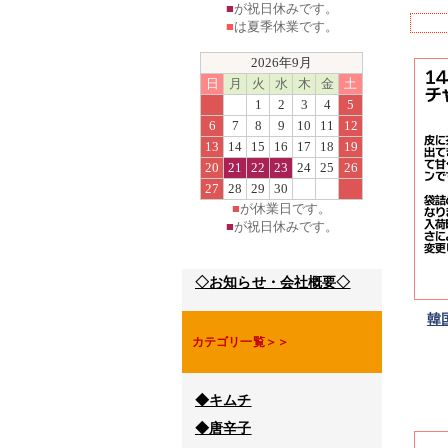
■
が祝日休みです。
■
は夏季休業です。
2026年9月
日
月
火
水
木
金
土
1
2
3
4
5
6
7
8
9
10
11
12
13
14
15
16
17
18
19
20
21
22
23
24
25
26
27
28
29
30
■
が休業日です。
■
が祝日休みです。
◇お知らせ・会社概要◇
韓
カテゴリ一覧＞＞
◆キムチ
◆唐辛子