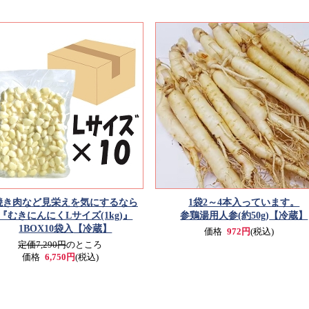
焼き肉など見栄えを気にするなら
1袋2～4本入っています。
『むきにんにくLサイズ(1kg)』
参鶏湯用人参(約50g)
【冷蔵】
1BOX10袋入
【冷蔵】
価格
972円
(税込)
定価7,290円
のところ
価格
6,750円
(税込)