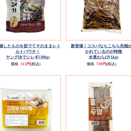
燥したものを茹でてそのままレト
新登場！コスパならこちら
先端
ルトパウチ！
かれているのが特徴
ヤングゆでシレギ(300g)
水煮わらび(1kg)
価格
513円
(税込)
価格
729円
(税込)