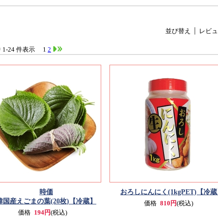
並び替え
レビュ
中 1-24 件表示
1
2
時価
おろしにんにく(1kgPET)
【冷蔵
韓国産えごまの葉(20枚)
【冷蔵】
価格
810円
(税込)
価格
194円
(税込)