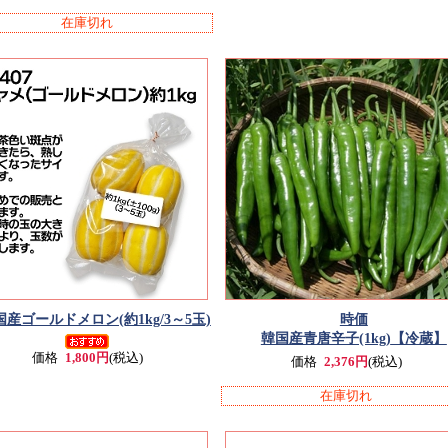
在庫切れ
国産ゴールドメロン(約1kg/3～5玉)
時価
韓国産青唐辛子(1kg)
【冷蔵】
価格
1,800円
(税込)
価格
2,376円
(税込)
在庫切れ