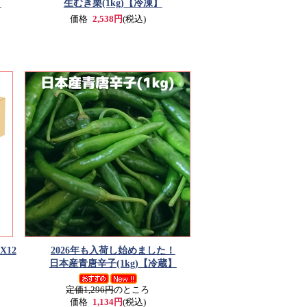
】
生むき栗(1kg)
【冷凍】
価格
2,538円
(税込)
X12
2026年も入荷し始めました！
日本産青唐辛子(1kg)
【冷蔵】
定価1,296円
のところ
価格
1,134円
(税込)