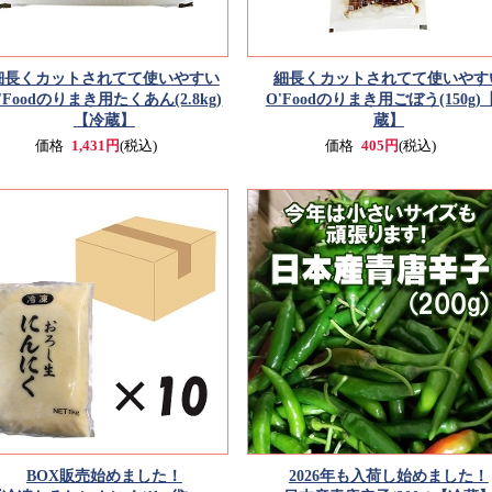
細長くカットされてて使いやすい
細長くカットされてて使いやす
'Foodのりまき用たくあん(2.8kg)
O'Foodのりまき用ごぼう(150g)
【冷蔵】
蔵】
価格
1,431円
(税込)
価格
405円
(税込)
BOX販売始めました！
2026年も入荷し始めました！