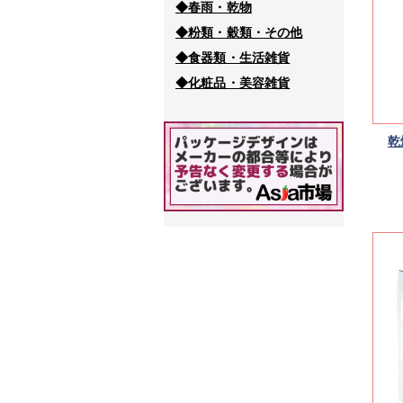
◆春雨・乾物
◆粉類・穀類・その他
◆食器類・生活雑貨
◆化粧品・美容雑貨
乾