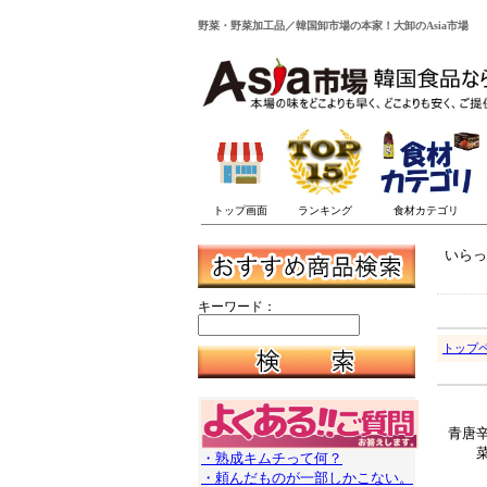
野菜・野菜加工品／韓国卸市場の本家！大卸のAsia市場
いらっ
キーワード：
トップ
青唐
・熟成キムチって何？
・頼んだものが一部しかこない。