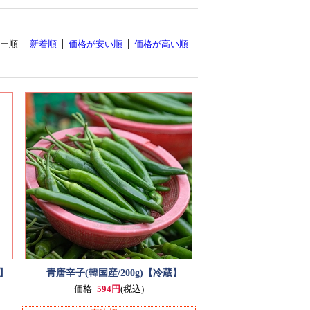
ー順
新着順
価格が安い順
価格が高い順
】
青唐辛子(韓国産/200g)
【冷蔵】
価格
594円
(税込)