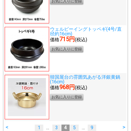
ウェルビーイングトッペギ(4号/直
径約16cm)
715円
価格
(税込)
韓国屋台の雰囲気あがる
洋銀黄鍋
(16cm)
968円
価格
(税込)
<
>
1
…
3
4
5
…
9