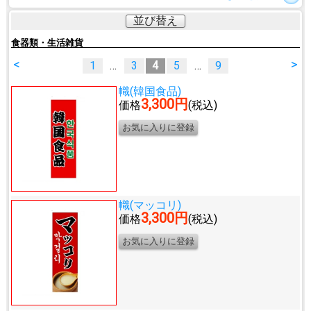
並び替え
食器類・生活雑貨
<
>
1
…
3
4
5
…
9
幟(韓国食品)
3,300円
価格
(税込)
幟(マッコリ)
3,300円
価格
(税込)