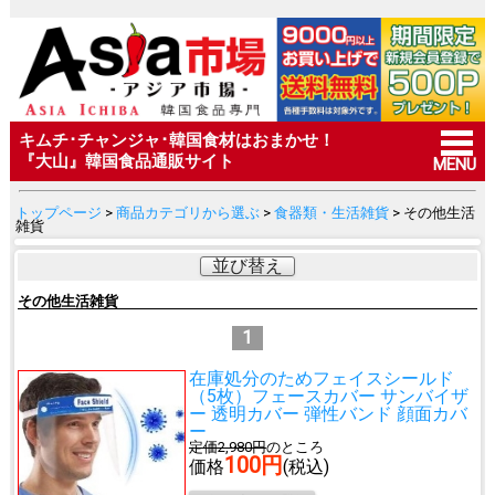
キムチ･チャンジャ･韓国食材はおまかせ！
『大山』韓国食品通販サイト
MENU
トップページ
>
商品カテゴリから選ぶ
>
食器類・生活雑貨
> その他生活
雑貨
並び替え
その他生活雑貨
1
在庫処分のため
フェイスシールド
（5枚）フェースカバー サンバイザ
ー 透明カバー 弾性バンド 顔面カバ
ー
定価2,980円
のところ
100円
価格
(税込)