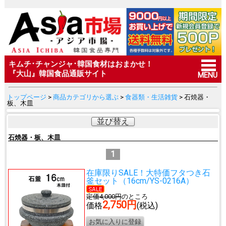
キムチ･チャンジャ･韓国食材はおまかせ！
『大山』韓国食品通販サイト
MENU
トップページ
>
商品カテゴリから選ぶ
>
食器類・生活雑貨
> 石焼器・
板、木皿
並び替え
石焼器・板、木皿
1
在庫限りSALE！大特価
フタつき石
釜セット（16cm/YS-0216A）
定価4,000円
のところ
2,750円
価格
(税込)