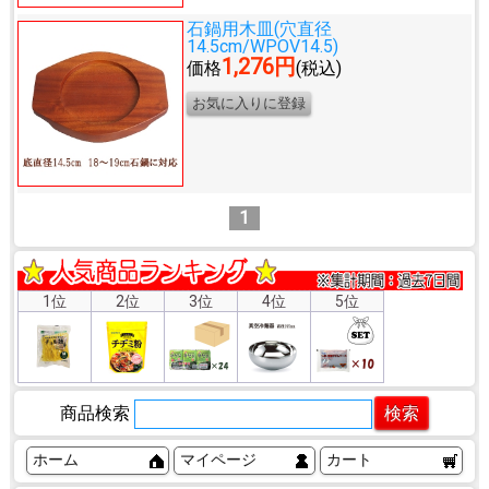
石鍋用木皿(穴直径
14.5cm/WPOV14.5)
1,276円
価格
(税込)
1
1位
2位
3位
4位
5位
商品検索
ホーム
マイページ
カート