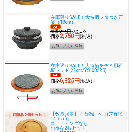
在庫限りSALE！大特価
フタつき石
釜（18cm）
定価4,950円
のところ
2,750円
価格
(税込)
在庫限りSALE！大特価
チヂミ用石
板セット(22cm/YS-0822B)
6,325円
価格
(税込)
【数量限定】『石鍋用木皿(穴直径
14.5cm)』
コーティングなし
お得な2枚セット