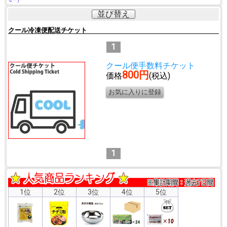
並び替え
クール冷凍便配送チケット
1
クール便手数料チケット
800円
価格
(税込)
1
1位
2位
3位
4位
5位