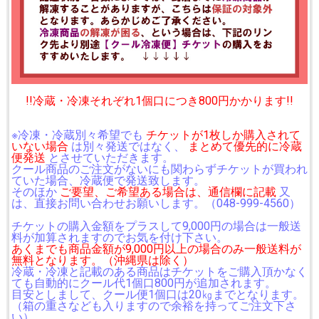
!!冷蔵・冷凍それぞれ1個口につき800円かかります!!
※冷凍・冷蔵別々希望でも
チケットが1枚しか購入されて
いない場合
は別々発送ではなく、
まとめて優先的に冷蔵
便発送
とさせていただきます。
クール商品のご注文がないにも関わらずチケットが買われ
ていた場合、冷蔵便で発送致します。
そのほか
ご要望、ご希望ある場合は、通信欄に記載
又
は、直接お問い合わせお願いします。（048-999-4560）
チケットの購入金額をプラスして9,000円の場合は一般送
料が加算されますのでお気を付け下さい。
あくまでも商品金額が9,000円以上の場合のみ一般送料が
無料となります。（沖縄県は除く）
冷蔵・冷凍と記載のある商品はチケットをご購入頂かなく
ても自動的にクール代1個口800円が追加されます。
目安としまして、クール便1個口は20㎏までとなります。
（箱の重さなども入りますので余裕を持ってご注文下さ
い）