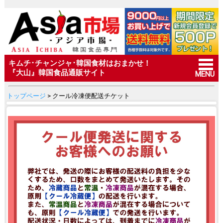
キムチ･チャンジャ･韓国食材はおまかせ！
『大山』韓国食品通販サイト
MENU
トップページ
> クール冷凍便配送チケット