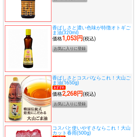
香ばしさと濃い色味が特徴
オトギご
ま油(320ml)
1,053円
価格
(税込)
香ばしさとコスパならこれ！
大山ご
ま油(1650g)
2,268円
価格
(税込)
コスパと使いやすさならこれ！
大山
カット春雨(500g)