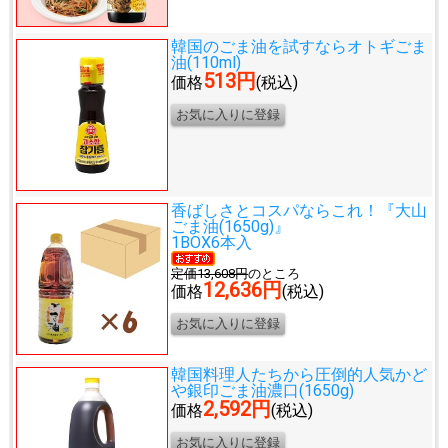
韓国のごま油を試すなら
オトギごま
油(110ml)
513円
価格
(税込)
香ばしさとコスパならこれ！
『大山
ごま油(1650g)』
1BOX6本入
定価13,608円
のところ
12,636円
価格
(税込)
韓国料理人たちから圧倒的人気
かど
や銀印ごま油濃口(1650g)
2,592円
価格
(税込)