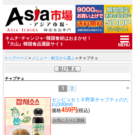
キムチ･チャンジャ･韓国食材はおまかせ！
『大山』韓国食品通販サイト
MENU
トップページ
>
メニュー・献立から選ぶ
> チャプチェ
並び替え
チャプチェ
>
1
2
センピョセミネ野菜チャプチェのた
れ(300ml)
459円
価格
(税込)