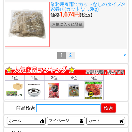
業務用春雨でカットなしのタイプ
名
家春雨(カットなし3kg)
1,674円
価格
(税込)
>
1
2
1位
2位
3位
4位
5位
商品検索
ホーム
マイページ
カート