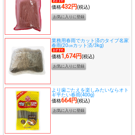
432円
価格
(税込)
業務用春雨でカット済のタイプ
名家
春雨(20㎝カット済/3kg)
1,674円
価格
(税込)
より歯ごたえを楽しみたいなら
オト
ギ平たい春雨(400g)
664円
価格
(税込)