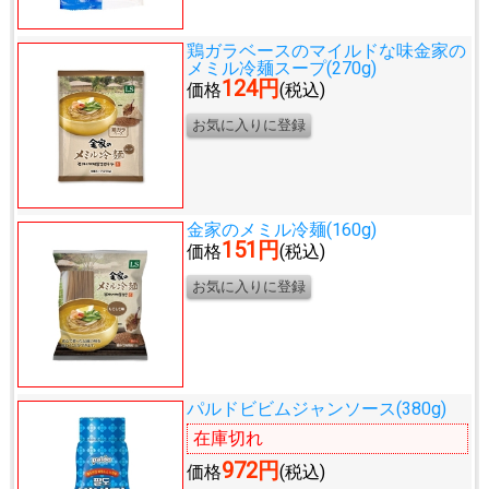
鶏ガラベースのマイルドな味
金家の
メミル冷麺スープ(270g)
124円
価格
(税込)
金家のメミル冷麺(160g)
151円
価格
(税込)
パルドビビムジャンソース(380g)
在庫切れ
972円
価格
(税込)