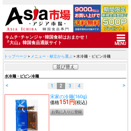
キムチ･チャンジャ･韓国食材はおまかせ！
『大山』韓国食品通販サイト
MENU
トップページ
>
メニュー・献立から選ぶ
> 水冷麺・ビビン冷麺
並び替え
水冷麺・ビビン冷麺
<
>
1
2
3
4
宋家の冷麺(160g)
151円
価格
(税込)