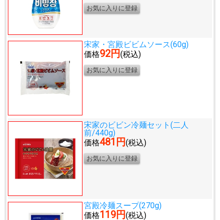
宋家・宮殿ビビムソース(60g)
92円
価格
(税込)
宋家のビビン冷麺セット(二人
前/440g)
481円
価格
(税込)
宮殿冷麺スープ(270g)
119円
価格
(税込)