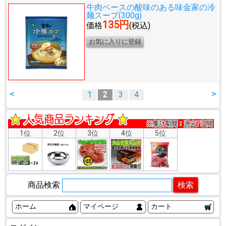
牛肉ベースの酸味のある味
金家の冷
麺スープ(300g)
135円
価格
(税込)
<
>
1
2
3
4
1位
2位
3位
4位
5位
商品検索
ホーム
マイページ
カート