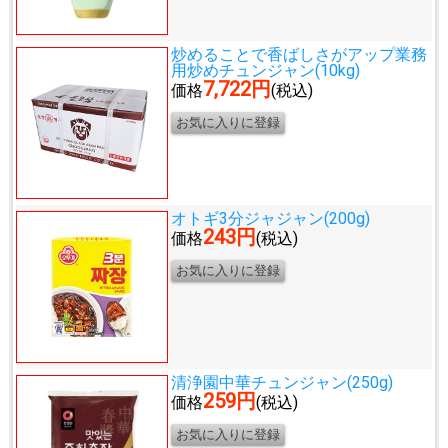
炒めることで香ばしさがアップ
業務
用炒めチュンジャン(10kg)
7,722円
価格
(税込)
オトギ3分ジャジャン(200g)
243円
価格
(税込)
清浄園中華チュンジャン(250g)
259円
価格
(税込)