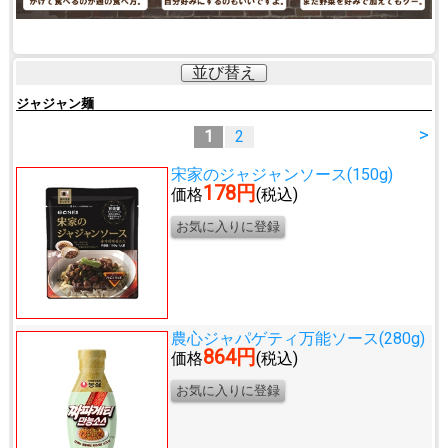
並び替え
ジャジャン麺
>
1
2
宋家のジャジャンソース(150g)
178円
価格
(税込)
農心ジャパゲティ万能ソース(280g)
864円
価格
(税込)