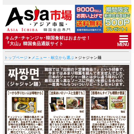
キムチ･チャンジャ･韓国食材はおまかせ！
『大山』韓国食品通販サイト
MENU
トップページ
>
メニュー・献立から選ぶ
> ジャジャン麺