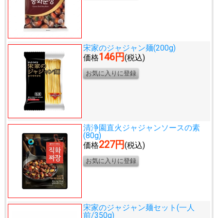
宋家のジャジャン麺(200g)
146円
価格
(税込)
清浄園直火ジャジャンソースの素
(80g)
227円
価格
(税込)
宋家のジャジャン麺セット(一人
前/350g)