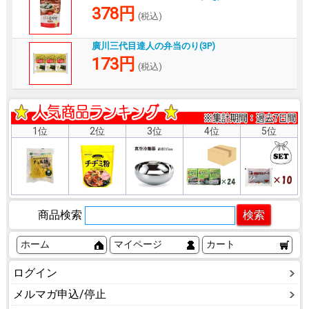
378円
(税込)
廣川三代目達人の弁当のり(3P)
173円
(税込)
1位
2位
3位
4位
5位
商品検索
ホーム
マイページ
カート
ログイン
メルマガ申込/停止