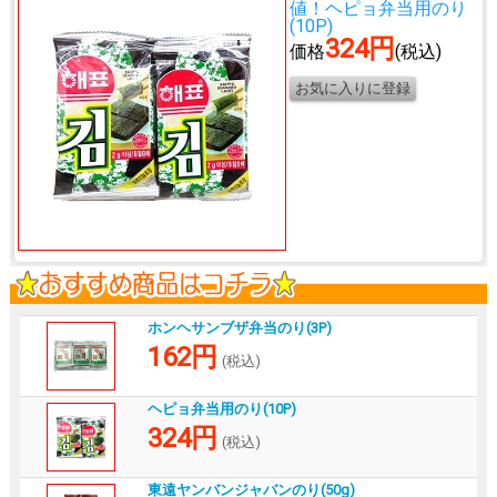
値！
ヘピョ弁当用のり
(10P)
324円
価格
(税込)
ホンヘサンブザ弁当のり(3P)
162円
(税込)
ヘピョ弁当用のり(10P)
324円
(税込)
東遠ヤンバンジャバンのり(50g)