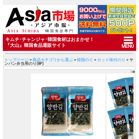
キムチ･チャンジャ･韓国食材はおまかせ！
『大山』韓国食品通販サイト
MENU
トップページ
>
商品カテゴリから選ぶ
>
韓国のり
>
カット味付のり
> ヤ
ンバン弁当用のり(8P)