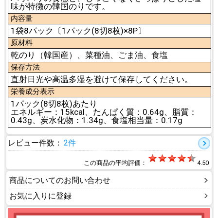
味が特徴の韓国のりです。
内容量
1袋8パック〔1パック(8切8枚)×8P〕
原材料
乾のり（韓国産）、菜種油、ごま油、食塩
保存方法
直射日光や高温多湿を避けて保存してください。
栄養成分表示
1パック(8切8枚)あたり
エネルギー：15kcal、たんぱく質：0.64g、脂質：
0.43g、炭水化物：1.34g、食塩相当量：0.17g
レビュー件数：
2件
この商品の平均評価：
4.50
商品についてのお問い合わせ
お気に入りに登録