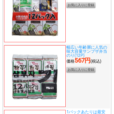
幅広い年齢層に人気の
味
大容量サンブザ弁当
のり(12P)
567円
価格
(税込)
1パックあたりは最安