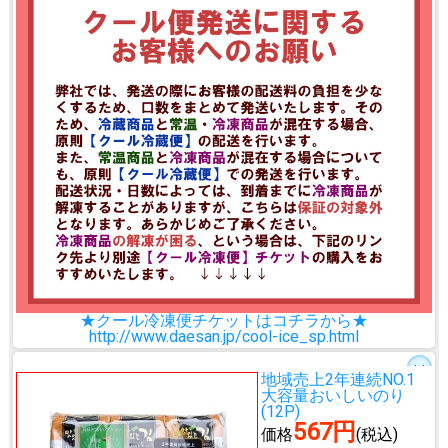
★クール冷凍便チケットはコチラから★
http://www.daesan.jp/cool-ice_sp.html
地域売上2年連続NO.1
大容量おいしいのり
(12P)
567円
価格
(税込)