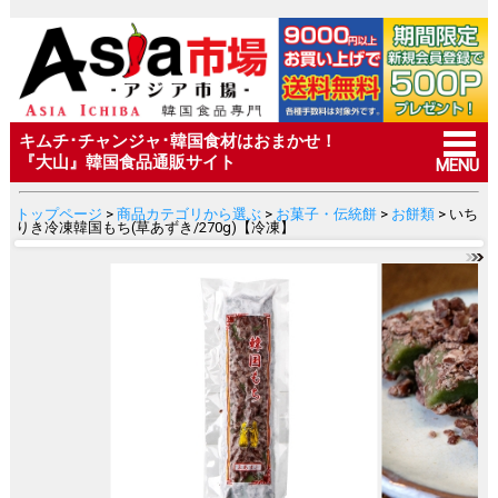
キムチ･チャンジャ･韓国食材はおまかせ！
『大山』韓国食品通販サイト
MENU
トップページ
>
商品カテゴリから選ぶ
>
お菓子・伝統餅
>
お餅類
> いち
りき冷凍韓国もち(草あずき/270g)【冷凍】