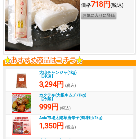
718円
価格
(税込)
大山チャンジャ(1kg)
【冷凍】
3,294円
(税込)
カクテキ(大根キムチ/1kg)
【冷蔵】
999円
(税込)
Asia市場太陽草唐辛子(調味用/1kg)
1,350円
(税込)