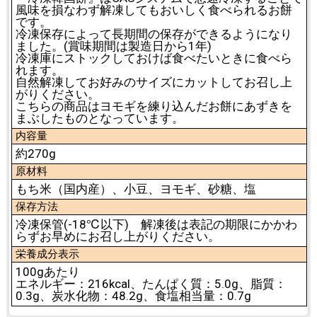
風味を損なわず解凍してもおいしく食べられるお餅
です。
冷凍保存によって長期間の保存ができるようになり
ました。(賞味期間は製造日から1年)
冷凍庫にストックしておけば食べたいときに食べら
れます。
自然解凍してお好みのサイズにカットしてお召し上
がりください。
こちらの商品はヨモギを練り込んだお餅にあずきを
まぶしたものとなっています。
内容量
約270g
原材料
もち米（国内産）、小豆、ヨモギ、砂糖、塩
保存方法
冷凍保管(-18℃以下) 解凍後は表記の期限にかかわ
らずお早めにお召し上がりください。
栄養成分表示
100gあたり
エネルギー：216kcal、たんぱく質：5.0g、脂質：
0.3g、炭水化物：48.2g、食塩相当量：0.7g