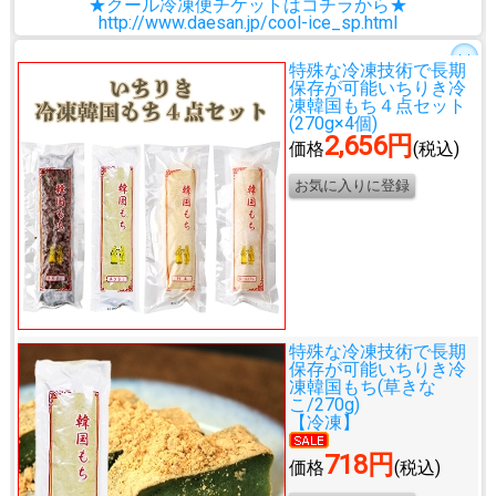
★クール冷凍便チケットはコチラから★
http://www.daesan.jp/cool-ice_sp.html
特殊な冷凍技術で長期
保存が可能
いちりき冷
凍韓国もち４点セット
(270g×4個)
2,656円
価格
(税込)
特殊な冷凍技術で長期
保存が可能
いちりき冷
凍韓国もち(草きな
こ/270g)
【冷凍】
718円
価格
(税込)