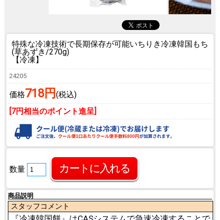
特殊な冷凍技術で長期保存が可能
いちりき冷凍韓国もち
(草あずき/270g)
【冷凍】
24205
718円
価格
(税込)
[7円相当のポイント進呈]
数量
商品説明
スタッフコメント
『冷凍韓国餅』はCASシステムで急速冷凍することで