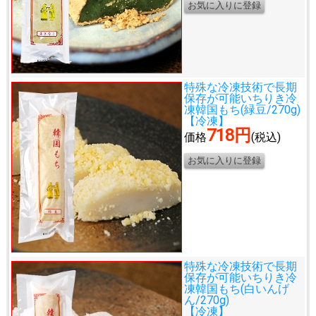
特殊な冷凍技術で長期
保存が可能
いちりき冷
凍韓国もち(緑豆/270g)
【冷凍】
718円
価格
(税込)
特殊な冷凍技術で長期
保存が可能
いちりき冷
凍韓国もち(白いんげ
ん/270g)
【冷凍】