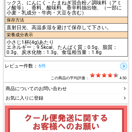
ックス、にんにく・たまねぎ混合粉／調味料（アミ
ノ酸等）、香料、酸味料、香辛料抽出物、（一部に
小麦・乳成分・牛肉・大豆を含む）
保存方法
直射日光、高温多湿を避けて保存して下さい。
栄養成分表示
小さじ1杯(4g)あたり
エネルギー：9.5kcal、たんぱく質：0.5g、脂質：
0.3g、炭水化物：1.3g、食塩相当量：1.8g
レビュー件数：
6件
この商品の平均評価：
4.50
商品についてのお問い合わせ
お気に入りに登録