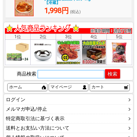
【冷蔵】
1,998円
(税込)
1位
2位
3位
4位
5位
商品検索
ホーム
マイページ
カート
ログイン
メルマガ申込/停止
特定商取引法に基づく表示
送料とお支払い方法について