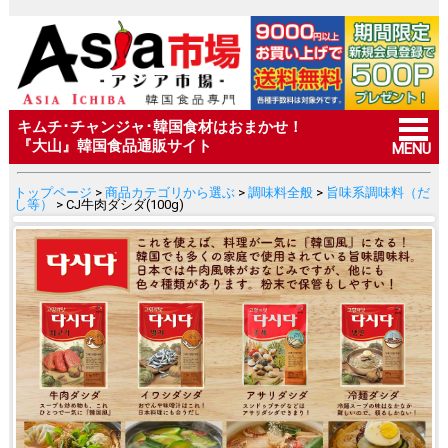
キムチ･チャンジャ･韓国食材はおまかせ！
『大山』韓国食品通販サイト
MENU
トップページ
>
商品カテゴリから選ぶ
>
調味料全般
>
旨味系調味料（だ
し等）
> CJ牛肉ダシダ(100g)