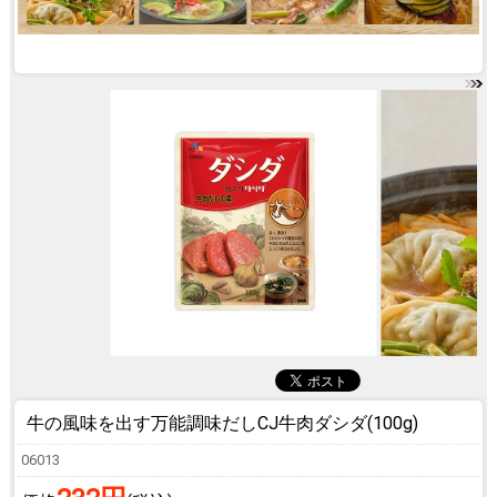
牛の風味を出す万能調味だし
CJ牛肉ダシダ(100g)
06013