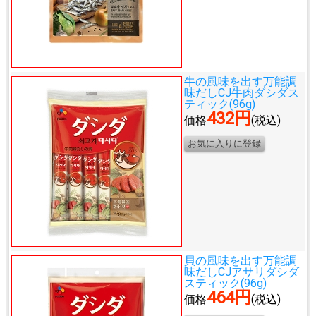
牛の風味を出す万能調
味だし
CJ牛肉ダシダス
ティック(96g)
432円
価格
(税込)
貝の風味を出す万能調
味だし
CJアサリダシダ
スティック(96g)
464円
価格
(税込)