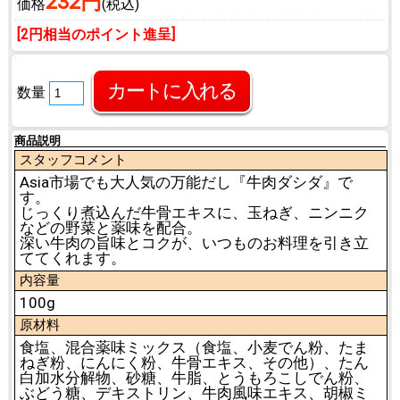
232円
価格
(税込)
[2円相当のポイント進呈]
数量
商品説明
スタッフコメント
Asia市場でも大人気の万能だし『牛肉ダシダ』で
す。
じっくり煮込んだ牛骨エキスに、玉ねぎ、ニンニク
などの野菜と薬味を配合。
深い牛肉の旨味とコクが、いつものお料理を引き立
ててくれます。
内容量
100g
原材料
食塩、混合薬味ミックス（食塩、小麦でん粉、たま
ねぎ粉、にんにく粉、牛骨エキス、その他）、たん
白加水分解物、砂糖、牛脂、とうもろこしでん粉、
ぶどう糖、デキストリン、牛肉風味エキス、胡椒ミ