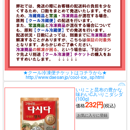
★クール冷凍便チケットはコチラから★
http://www.daesan.jp/cool-ice_sp.html
いりこと昆布の豊かな
味わい
CJいりこダシダ
(100g)
232円
価格
(税込)