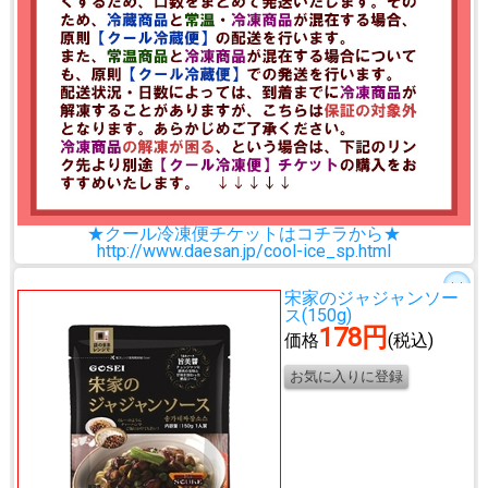
★クール冷凍便チケットはコチラから★
http://www.daesan.jp/cool-ice_sp.html
宋家のジャジャンソー
ス(150g)
178円
価格
(税込)