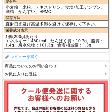
原材料
小麦粉、米粉、デキストリン、食塩/加工デンプン、
酒精、かんすい、HPMC
保存方法
直射日光及び高温多湿を避けて保存して下さい。
栄養成分表示
1個(200g)あたり
エネルギー：460kcal、たんぱく質：10.7g、脂質：
1.4g、炭水化物：101.3g、食塩相当量：1.3g
レビューを書く
商品についてのお問い合わせ
お気に入りに登録