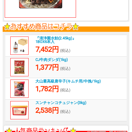
『清浄園水飴(2.45kg)』
1BOX6本入
7,452円
(税込)
CJ牛肉ダシダ(1kg)
1,377円
(税込)
大山最高級唐辛子(キムチ用/中挽/1kg)
1,782円
(税込)
スンチャンコチュジャン(3kg)
2,538円
(税込)