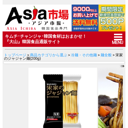
キムチ･チャンジャ･韓国食材はおまかせ！
『大山』韓国食品通販サイト
MENU
トップページ
>
商品カテゴリから選ぶ
>
冷麺・その他麺
>
麺全般
> 宋家
のジャジャン麺(200g)