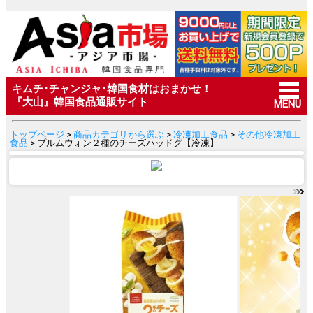
キムチ･チャンジャ･韓国食材はおまかせ！
『大山』韓国食品通販サイト
MENU
トップページ
>
商品カテゴリから選ぶ
>
冷凍加工食品
>
その他冷凍加工
食品
> プルムウォン２種のチーズハッドグ【冷凍】