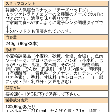
スタッフコメント
韓国の人気屋台スナック『チーズハッドグ』。
モッツァレラとチェダーの２種類のチーズでのびの
びとのびて、濃厚な味と香りです。
ご家庭で食べやすいように電子レンジ調理タイプで
す。
中のハッドクも個装されています。
内容量
240g（80gX3本）
原材料
小麦粉調製品（小麦粉、砂糖、食塩、食塩）、魚肉
ソーセージ、プロセスチーズ、パン粉（小麦粉、じ
ゃがいも粉、食塩、玄米粉、その他）、植物油脂、
卵白/加工でん粉、膨張剤、ポリリン酸Na、調味料
（有機酸等）、着色料（クチナシ、カロテン、パプ
リカ色素）、香料、甘味料（キシロース）、（一部
に小麦・卵・乳成分・大豆を含む）
保存方法
要冷凍(－18℃以下)で保存して下さい。
栄養成分表示
1本(80g)あたり
エネルギー：210kcal、たんぱく質：7.1g、脂質：