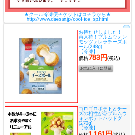
★クール冷凍便チケットはコチラから★
http://www.daesan.jp/cool-ice_sp.html
お待たせしました！
再入荷！
プルムウォン
モッツァレラチーズボ
ール(248g)
【冷凍】
783円
価格
(税込)
ゴロゴロポテトとチー
ズの相性が◎
プルムウ
ォンポテトハッドグ
(270g)
【冷凍】
1,161円
価格
(税込)