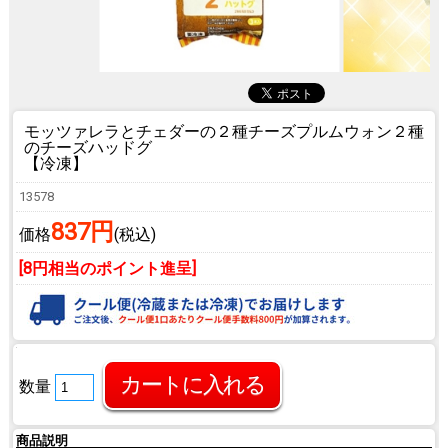
モッツァレラとチェダーの２種チーズ
プルムウォン２種
のチーズハッドグ
【冷凍】
13578
837円
価格
(税込)
[8円相当のポイント進呈]
数量
商品説明