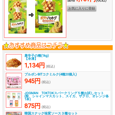
唐辛子の種(1kg)
【冷凍】
1,134円
(税込)
ブルボンBITコクミルク(4種20個入)
945円
(税込)
JOGMAN TOKTOKスパークリング５種お試しセット
(梨、シャインマスカット、スイカ、ザクロ、オレンジ各
1本)
875円
(税込)
韓国スナック味変ソース３種セット