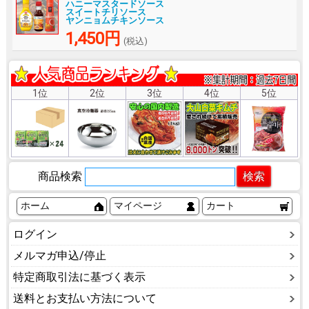
ハニーマスタードソース
スイートチリソース
ヤンニョムチキンソース
1,450円
(税込)
1位
2位
3位
4位
5位
商品検索
ホーム
マイページ
カート
ログイン
メルマガ申込/停止
特定商取引法に基づく表示
送料とお支払い方法について