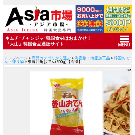
キムチ･チャンジャ･韓国食材はおまかせ！
『大山』韓国食品通販サイト
MENU
トップページ
>
商品カテゴリから選ぶ
>
海産物・海産加工品
>
韓国おで
ん・練り物
> 東遠四角おでん(500g)【冷凍】