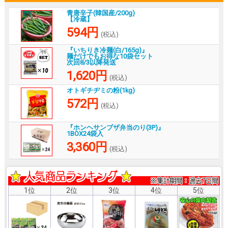
青唐辛子(韓国産/200g)
【冷蔵】
594円
(税込)
『いちりき冷麺(白/165g)』
麺だけでもお得な10袋セット
次回8/3以降発送
1,620円
(税込)
オトギチヂミの粉(1kg)
572円
(税込)
『ホンヘサンブザ弁当のり(3P)』
1BOX24袋入
3,360円
(税込)
1位
2位
3位
4位
5位