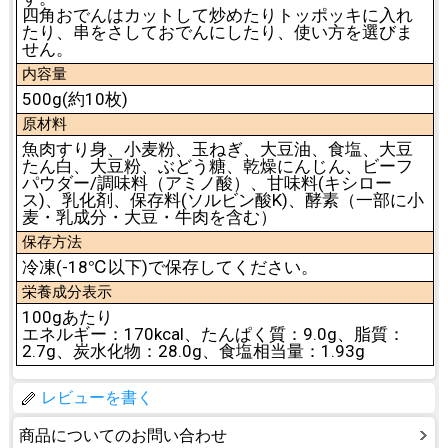
四角おでんはカットして炒めたりトッポッキに入れ
たり、串をさしておでんにしたり、使い方を選びま
せん。
内容量
500g(約10枚)
原材料
魚肉すり身、小麦粉、玉ねぎ、大豆油、食塩、大豆
たん白、大豆粉、ぶどう糖、乾燥にんじん、ビーフ
パウダー/調味料（アミノ酸）、甘味料(キシロー
ス)、乳化剤、保存料(ソルビン酸K)、酵素（一部に小
麦・乳成分・大豆・牛肉を含む）
保存方法
冷凍(-18℃以下)で保存してください。
栄養成分表示
100gあたり
エネルギー：170kcal、たんぱく質：9.0g、脂質：
2.7g、炭水化物：28.0g、食塩相当量：1.93g
レビューを書く
商品についてのお問い合わせ