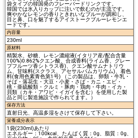
袋タイプの韓国発のフレーバードリンクです。
韓国では氷入りカップに注いで飲むのが主流です。
爽やかなレモンの香りときれいなブルーが調和し、
目と鼻、口を魅了するアイストークブルーレモンエ
ードです。
内容量
230ml
原材料
精製水、砂糖、レモン濃縮液(イタリア産/配合含量
100%)0.862%クエン酸、合成香料(ライム香、グレー
プフルーツ香シトラス香)、クエン酸サムナトリウ
ム、甘味料(スクラス、アセサルパムカリウム)、着色
料(食用色素青色第1号) （この製品は、卵類・牛乳・
そば・落花生・大豆・小麦・さば・カニ・エビ・
桃・亜硫酸類・クルミ・豚肉・鶏肉・牛肉・イカ・
貝類（カキ・アワビ・イガイを含む）を使用した製
品と同じ製造施設で作られてます。）
保存方法
直射日光、高温多湿をさけて保存して下さい。
栄養成分表示
1袋(230ml)あたり
エネルギー：100kcal、たんぱく質：0g、脂質：0g、