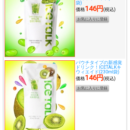
袋)
146円
価格
(税込)
パウチタイプの新感覚
ドリンク！
ICETALKキ
ウィエイド(230ml袋)
146円
価格
(税込)