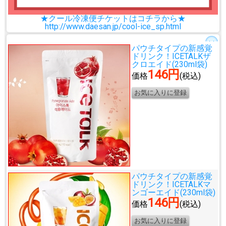
★クール冷凍便チケットはコチラから★
http://www.daesan.jp/cool-ice_sp.html
パウチタイプの新感覚
ドリンク！
ICETALKザ
クロエイド(230ml袋)
146円
価格
(税込)
パウチタイプの新感覚
ドリンク！
ICETALKマ
ンゴーエイド(230ml袋)
146円
価格
(税込)