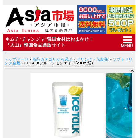
キムチ･チャンジャ･韓国食材はおまかせ！
『大山』韓国食品通販サイト
MENU
トップページ
>
商品カテゴリから選ぶ
>
ドリンク・伝統茶
>
ソフトドリ
ンク全般
> ICETALKブルーレモンエイド(230ml袋)