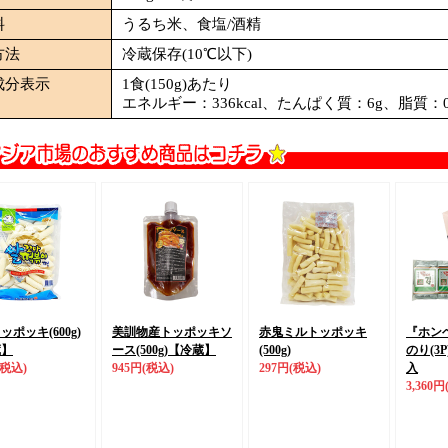
料
うるち米、食塩/酒精
方法
冷蔵保存(10℃以下)
成分表示
1食(150g)あたり
エネルギー：336kcal、たんぱく質：6g、脂質：
ッポッキ(600g)
美訓物産トッポッキソ
赤鬼ミルトッポッキ
『ホン
蔵】
ース(500g)
【冷蔵】
(500g)
のり(3P
(税込)
945円
(税込)
297円
(税込)
入
3,360円