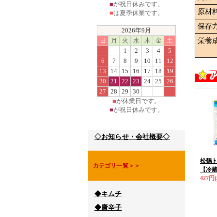
■
が祝日休みです。
原材
■
は夏季休業です。
保存
2026年9月
日
月
火
水
木
金
土
栄養
1
2
3
4
5
6
7
8
9
10
11
12
13
14
15
16
17
18
19
20
21
22
23
24
25
26
27
28
29
30
■
が休業日です。
■
が祝日休みです。
◇お知らせ・会社概要◇
松鶴ト
カテゴリ一覧＞＞
【冷
427円
◆キムチ
◆唐辛子