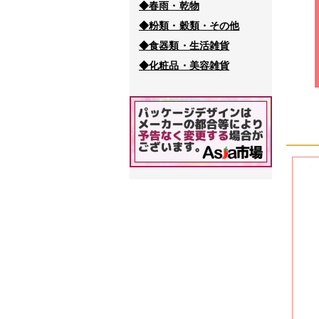
◆春雨・乾物
◆粉類・穀類・その他
◆食器類・生活雑貨
◆化粧品・美容雑貨