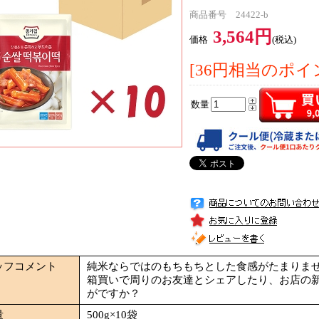
商品番号 24422-b
3,564円
価格
(税込)
[36円相当のポイ
数量
ッフコメント
純米ならではのもちもちとした食感がたまりま
箱買いで周りのお友達とシェアしたり、お店の
がですか？
量
500g×10袋