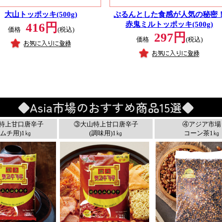
大山トッポッキ(500g)
ぷるんとした食感が人気の秘密
赤鬼ミルトッポッキ(500g)
416円
価格
(税込)
297円
価格
(税込)