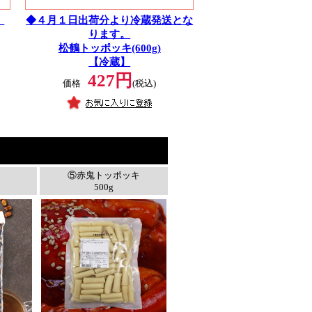
！
◆４月１日出荷分より冷蔵発送とな
ります。
松鶴トッポッキ(600g)
【冷蔵】
427円
価格
(税込)