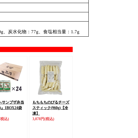
0g、炭水化物：77g、食塩相当量：1.7g
ヘサンブザ弁当
もちもちのびるチーズ
)』
1BOX24袋
スティック(960g)
【冷
凍】
(税込)
3,078円
(税込)