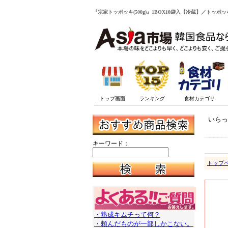
『宗家トッポッキ(500g)』1BOX10袋入【冷蔵】／トッポ
いらっ
キーワード：
トップ
・熟成キムチって何？
・頼んだものが一部しかこない。