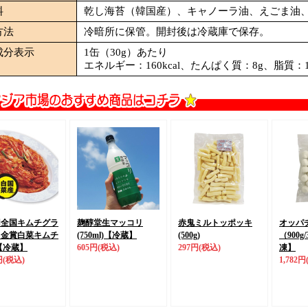
料
乾し海苔（韓国産）、キャノーラ油、えごま油
方法
冷暗所に保管。開封後は冷蔵庫で保存。
成分表示
1缶（30g）あたり
エネルギー：160kcal、たんぱく質：8g、脂質：
回全国キムチグラ
麹醇堂生マッコリ
赤鬼ミルトッポッキ
オッパ
リ金賞
白菜キムチ
(750ml)
【冷蔵】
(500g)
（900g
【冷蔵】
605円
(税込)
297円
(税込)
凍】
円
(税込)
1,782円