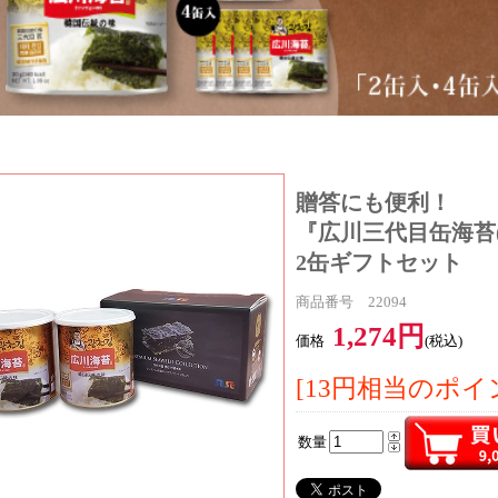
贈答にも便利！
『広川三代目缶海苔(3
2缶ギフトセット
商品番号 22094
1,274円
価格
(税込)
[13円相当のポイ
数量