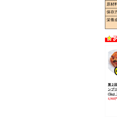
原材
保存
栄養
第２
ンプ
(5kg)
4,968