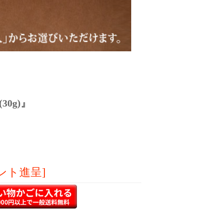
0g)』
ント進呈]