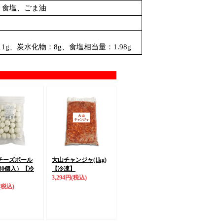
、食塩、ごま油
11g、炭水化物：8g、食塩相当量：1.98g
チーズボール
大山チャンジャ(1kg)
/30個入）
【冷
【冷凍】
3,294円
(税込)
(税込)