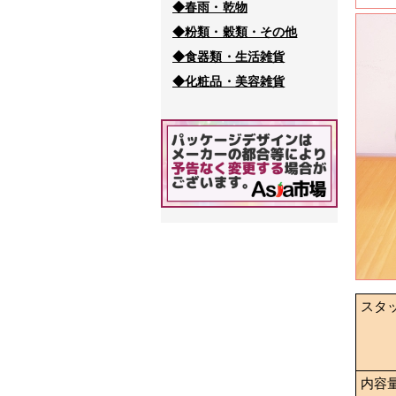
◆春雨・乾物
◆粉類・穀類・その他
◆食器類・生活雑貨
◆化粧品・美容雑貨
スタ
内容