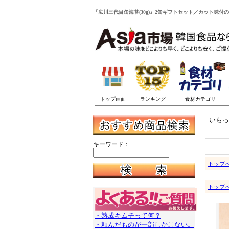
『広川三代目缶海苔(30g)』2缶ギフトセット／カット味付
いらっ
キーワード：
トップ
トップ
・熟成キムチって何？
・頼んだものが一部しかこない。