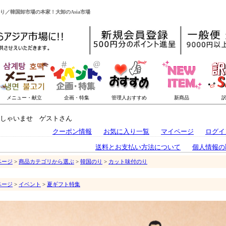
のり／韓国卸市場の本家！大卸のAsia市場
しゃいませ ゲストさん
クーポン情報
お気に入り一覧
マイページ
ログイ
送料とお支払い方法について
個人情報の
ページ
>
商品カテゴリから選ぶ
>
韓国のり
>
カット味付のり
ページ
>
イベント
>
夏ギフト特集