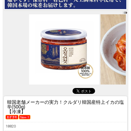
韓国老舗メーカーの実力！
クルダリ韓国産特上イカの塩
辛(500g)
【冷凍】
18820