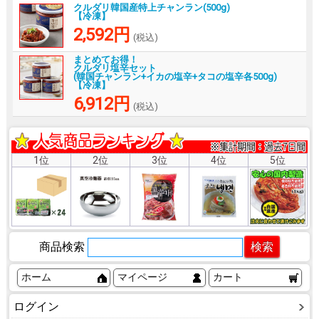
クルダリ韓国産特上チャンラン(500g)
【冷凍】
2,592円
(税込)
まとめてお得！
クルダリ塩辛セット
(韓国チャンラン+イカの塩辛+タコの塩辛各500g)
【冷凍】
6,912円
(税込)
1位
2位
3位
4位
5位
商品検索
ホーム
マイページ
カート
ログイン