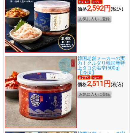
2,592円
価格
(税込)
韓国老舗メーカーの実
力！
クルダリ韓国産特
上タコの塩辛(500g)
【冷凍】
2,511円
価格
(税込)