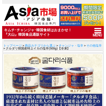
キムチ･チャンジャ･韓国食材はおまかせ！
『大山』韓国食品通販サイト
MENU
トップページ
>
商品カテゴリから選ぶ
>
チャンジャ・塩辛
>
その他塩辛
> クルダリ韓国産特上イカの塩辛(500g)【冷凍】