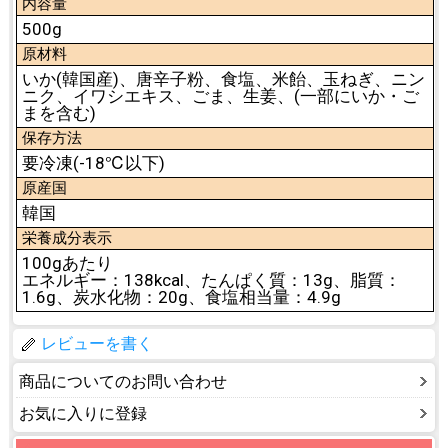
内容量
500g
原材料
いか(韓国産)、唐辛子粉、食塩、米飴、玉ねぎ、ニン
ニク、イワシエキス、ごま、生姜、(一部にいか・ご
まを含む)
保存方法
要冷凍(-18℃以下)
原産国
韓国
栄養成分表示
100gあたり
エネルギー：138kcal、たんぱく質：13g、脂質：
1.6g、炭水化物：20g、食塩相当量：4.9g
レビューを書く
商品についてのお問い合わせ
お気に入りに登録