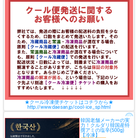
★クール冷凍便チケットはコチラから★
http://www.daesan.jp/cool-ice_sp.html
韓国老舗メーカーの実
力！
クルダリ韓国産特
撰アミの塩辛(500g)
【冷凍】