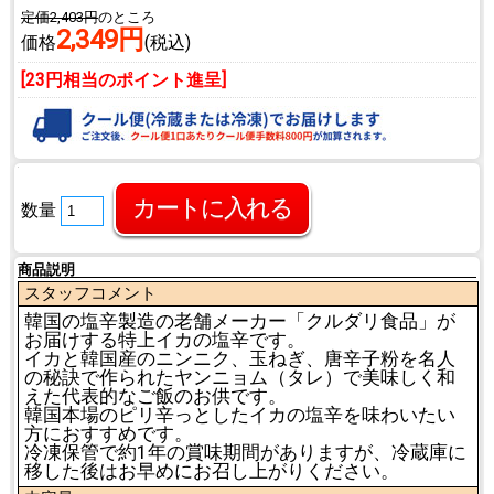
定価2,403円
のところ
2,349円
価格
(税込)
[23円相当のポイント進呈]
数量
商品説明
スタッフコメント
韓国の塩辛製造の老舗メーカー「クルダリ食品」が
お届けする特上イカの塩辛です。
イカと韓国産のニンニク、玉ねぎ、唐辛子粉を名人
の秘訣で作られたヤンニョム（タレ）で美味しく和
えた代表的なご飯のお供です。
韓国本場のピリ辛っとしたイカの塩辛を味わいたい
方におすすめです。
冷凍保管で約1年の賞味期間がありますが、冷蔵庫に
移した後はお早めにお召し上がりください。