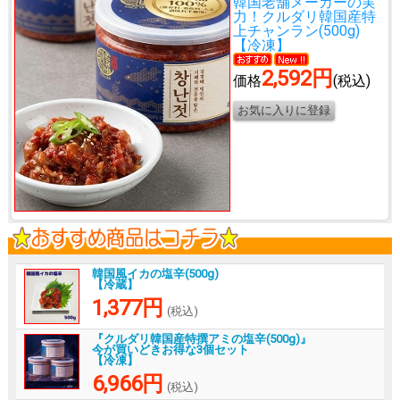
韓国老舗メーカーの実
力！
クルダリ韓国産特
上チャンラン(500g)
【冷凍】
2,592円
価格
(税込)
韓国風イカの塩辛(500g)
【冷蔵】
1,377円
(税込)
『クルダリ韓国産特撰アミの塩辛(500g)』
今が買いどきお得な3個セット
【冷凍】
6,966円
(税込)