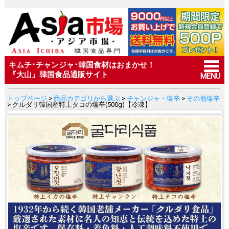
キムチ･チャンジャ･韓国食材はおまかせ！
『大山』韓国食品通販サイト
MENU
トップページ
>
商品カテゴリから選ぶ
>
チャンジャ・塩辛
>
その他塩辛
> クルダリ韓国産特上タコの塩辛(500g)【冷凍】