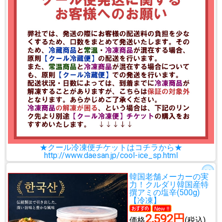
★クール冷凍便チケットはコチラから★
http://www.daesan.jp/cool-ice_sp.html
韓国老舗メーカーの実
力！
クルダリ韓国産特
撰アミの塩辛(500g)
【冷凍】
2,592円
価格
(税込)