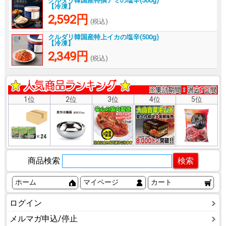
クルダリ韓国産特撰アミの塩辛(500g)
【冷凍】
2,592円
(税込)
クルダリ韓国産特上イカの塩辛(500g)
【冷凍】
2,349円
(税込)
1位
2位
3位
4位
5位
商品検索
ホーム
マイページ
カート
ログイン
メルマガ申込/停止