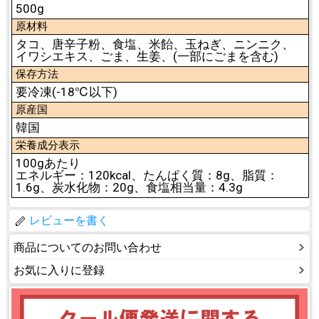
500g
原材料
タコ、唐辛子粉、食塩、米飴、玉ねぎ、ニンニク、
イワシエキス、ごま、生姜、(一部にごまを含む)
保存方法
要冷凍(-18℃以下)
原産国
韓国
栄養成分表示
100gあたり
エネルギー：120kcal、たんぱく質：8g、脂質：
1.6g、炭水化物：20g、食塩相当量：4.3g
レビューを書く
商品についてのお問い合わせ
お気に入りに登録