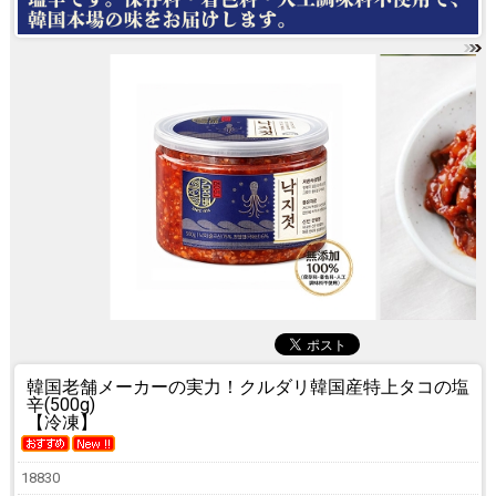
韓国老舗メーカーの実力！
クルダリ韓国産特上タコの塩
辛(500g)
【冷凍】
18830