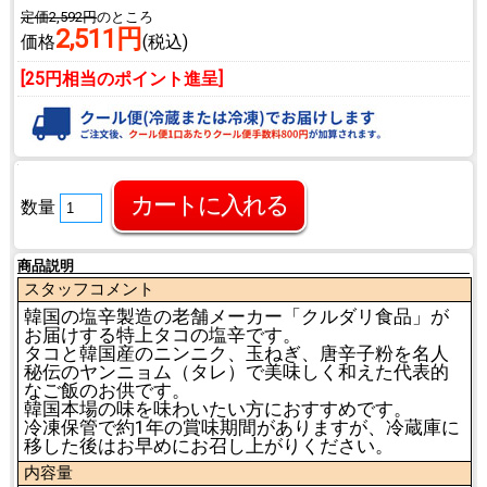
定価2,592円
のところ
2,511円
価格
(税込)
[25円相当のポイント進呈]
数量
商品説明
スタッフコメント
韓国の塩辛製造の老舗メーカー「クルダリ食品」が
お届けする特上タコの塩辛です。
タコと韓国産のニンニク、玉ねぎ、唐辛子粉を名人
秘伝のヤンニョム（タレ）で美味しく和えた代表的
なご飯のお供です。
韓国本場の味を味わいたい方におすすめです。
冷凍保管で約1年の賞味期間がありますが、冷蔵庫に
移した後はお早めにお召し上がりください。
内容量