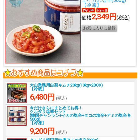
上イカの塩辛(500g)
【冷凍】
2,349円
価格
(税込)
大山業務用白菜キムチ20kg(10kg×2BOX)
【冷蔵】
6,480円
(税込)
今だけさらにまとめてお得！
クルダリ塩辛セット
(韓国チャンラン+イカの塩辛+タコの塩辛+アミの塩辛各
500g)
【冷凍】
9,200円
(税込)