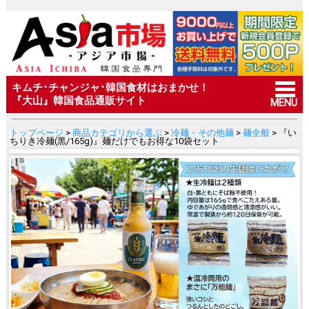
キムチ･チャンジャ･韓国食材はおまかせ！
『大山』韓国食品通販サイト
MENU
トップページ
>
商品カテゴリから選ぶ
>
冷麺・その他麺
>
麺全般
> 『い
ちりき冷麺(黒/165g)』麺だけでもお得な10袋セット