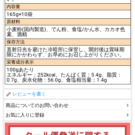
内容量
165g×10袋
原材料
小麦粉(国内製造)、でん粉、食塩/かん水、カカオ色
素、酒精
保存方法
直射日光を避けた冷暗所に保管し、開封後は賞味期
限にかかわらず、お早めにお召し上がりください。
栄養成分表示
100gあたり
エネルギー：252kcal、たんぱく質：5.4g、脂質：
0.7g、炭水化物：56.0g、食塩相当量：1.4g
レビューを書く
商品についてのお問い合わせ
お気に入りに登録