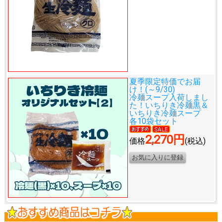
夏季限定特価でお届
け！(～9/30)
冷麺スープ入荷しまし
た！
いちりき冷麺黒＆
いちりき冷麺スープ
各10袋セット
2,270円
価格
(税込)