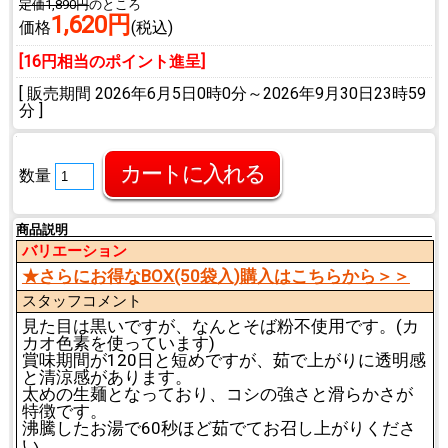
定価1,890円
のところ
1,620円
価格
(税込)
[16円相当のポイント進呈]
[ 販売期間
2026年6月5日0時0分
～
2026年9月30日23時59
分
]
数量
商品説明
バリエーション
★さらにお得なBOX(50袋入)購入はこちらから＞＞
スタッフコメント
見た目は黒いですが、なんとそば粉不使用です。(カ
カオ色素を使っています)
賞味期間が120日と短めですが、茹で上がりに透明感
と清涼感があります。
太めの生麺となっており、コシの強さと滑らかさが
特徴です。
沸騰したお湯で60秒ほど茹でてお召し上がりくださ
い。