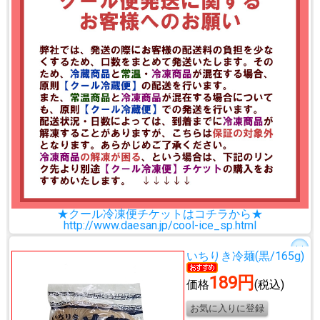
★クール冷凍便チケットはコチラから★
http://www.daesan.jp/cool-ice_sp.html
いちりき冷麺(黒/165g)
189円
価格
(税込)