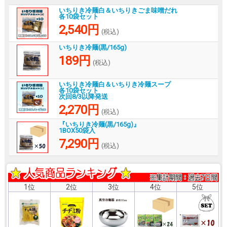
いちりき冷麺白＆いちりきごま味噌だれ
各10袋セット
2,540円
(税込)
いちりき冷麺(黒/165g)
189円
(税込)
いちりき冷麺白＆いちりき冷麺スープ
各10袋セット
次回8/3以降発送
2,270円
(税込)
『いちりき冷麺(黒/165g)』
1BOX50袋入
7,290円
(税込)
1位
2位
3位
4位
5位