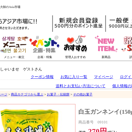
大卸のAsia市場
しゃいませ ゲストさん
クーポン情報
お気に入り一覧
マイページ
ログイ
送料とお支払い方法について
個人情報の
ページ
>
商品カテゴリから選ぶ
>
お菓子・伝統餅
>
その他お菓子
白玉ガンネンイ(150g
商品番号 09101
270円