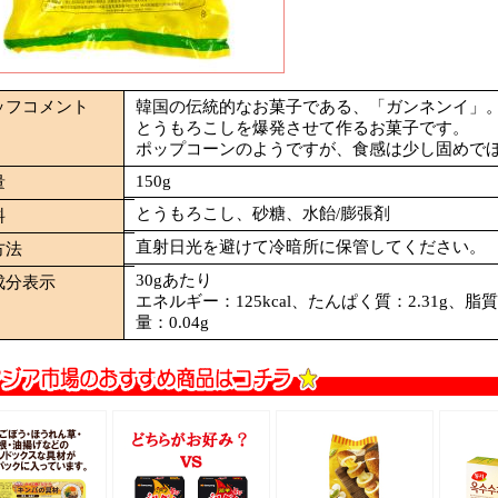
ッフコメント
韓国の伝統的なお菓子である、「ガンネンイ」
とうもろこしを爆発させて作るお菓子です。
ポップコーンのようですが、食感は少し固めで
150g
量
とうもろこし、砂糖、水飴/膨張剤
料
直射日光を避けて冷暗所に保管してください。
方法
30gあたり
成分表示
エネルギー：125kcal、たんぱく質：2.31g、脂質
量：0.04g