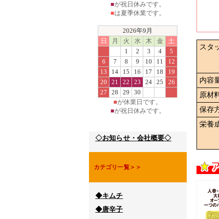
■
が祝日休みです。
■
は夏季休業です。
2026年9月
日
月
火
水
木
金
土
スタ
1
2
3
4
5
6
7
8
9
10
11
12
13
14
15
16
17
18
19
内容
20
21
22
23
24
25
26
27
28
29
30
原材
■
が休業日です。
保存
■
が祝日休みです。
栄養
◇お知らせ・会社概要◇
カテゴリ一覧＞＞
◆キムチ
◆唐辛子