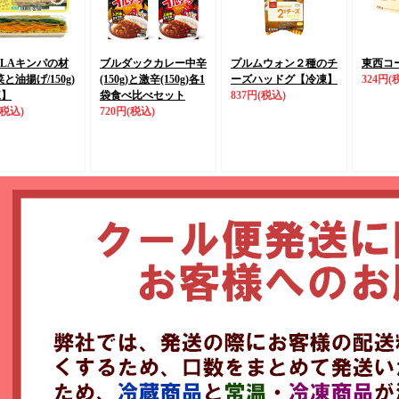
ALAキンパの材
ブルダックカレー中辛
プルムウォン２種のチ
東西コー
と油揚げ/150g)
(150g)と激辛(150g)
各1
ーズハッドグ
【冷凍】
324円
(
凍】
袋食べ比べセット
837円
(税込)
(税込)
720円
(税込)