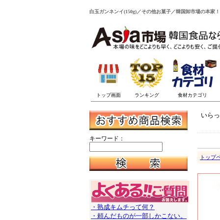
白玉ガンネンイ(150g)／その他お菓子／韓国卸市場の本家！
いらっ
キーワード：
トップ
・熟成キムチって何？
・頼んだものが一部しかこない。