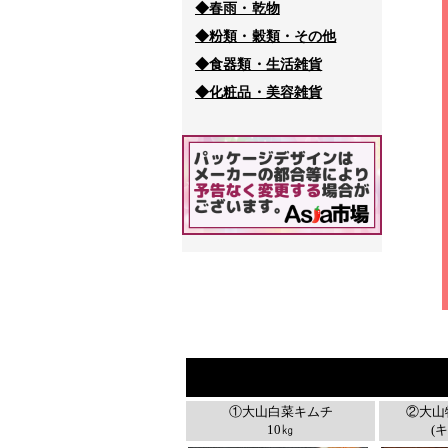
◆春雨・乾物
◆粉類・穀類・その他
◆食器類・生活雑貨
◆化粧品・美容雑貨