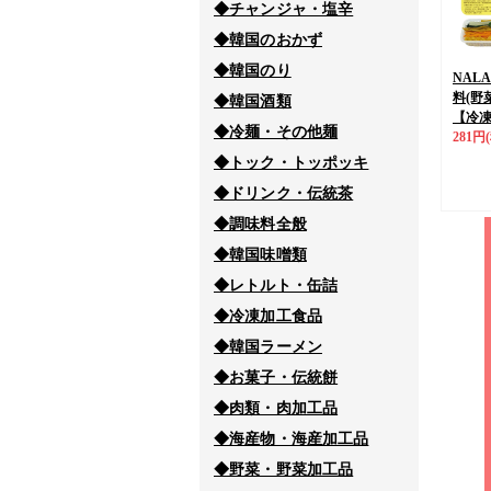
◆チャンジャ・塩辛
◆韓国のおかず
◆韓国のり
NAL
料(野菜
◆韓国酒類
【冷
◆冷麺・その他麺
281円
◆トック・トッポッキ
◆ドリンク・伝統茶
◆調味料全般
◆韓国味噌類
◆レトルト・缶詰
◆冷凍加工食品
◆韓国ラーメン
◆お菓子・伝統餅
◆肉類・肉加工品
◆海産物・海産加工品
◆野菜・野菜加工品