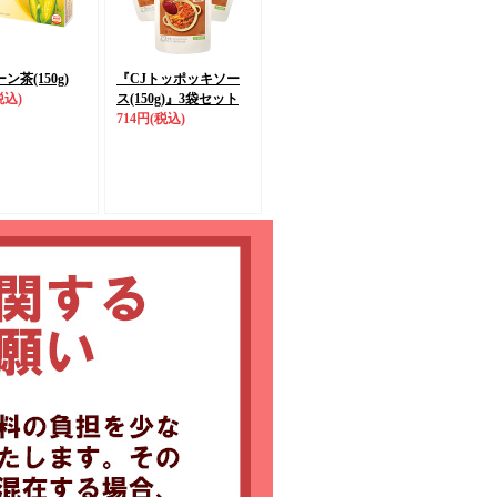
ン茶(150g)
『CJトッポッキソー
税込)
ス(150g)』
3袋セット
714円
(税込)