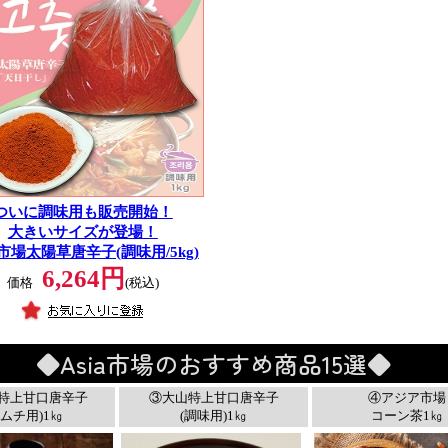
ついに調味用も販売開始！
大きいサイズが登場！
a市場太陽草唐辛子(調味用/5kg)
6,264円
価格
(税込)