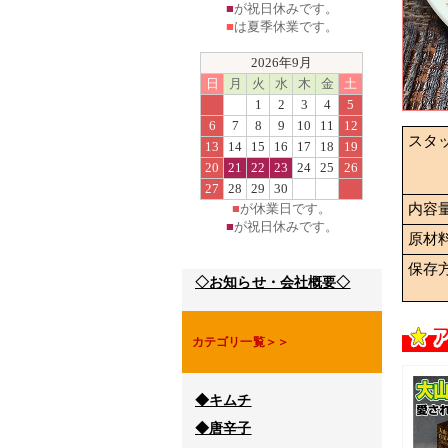
■
が祝日休みです。
■
は夏季休業です。
2026年9月
日
月
火
水
木
金
土
1
2
3
4
5
6
7
8
9
10
11
12
スタ
13
14
15
16
17
18
19
20
21
22
23
24
25
26
27
28
29
30
■
が休業日です。
内容
■
が祝日休みです。
原材
保存
◇お知らせ・会社概要◇
カテゴリ一覧＞＞
◆キムチ
◆唐辛子