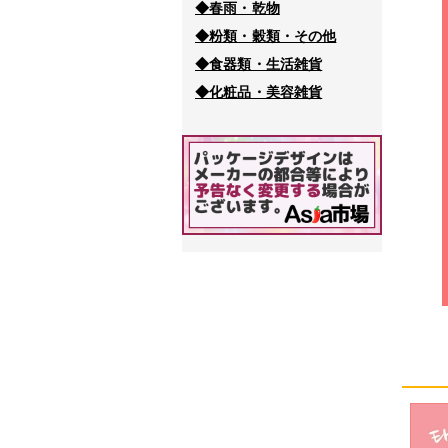
◆春雨・乾物
◆粉類・穀類・その他
◆食器類・生活雑貨
◆化粧品・美容雑貨