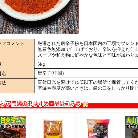
ッフコメント
厳選された唐辛子粉を日本国内の工場でブレン
無着色無添加で仕上げており、辛味を抑えた仕
スープや和え物に鮮やかな色味と辛味が加わり
5kg
量
唐辛子(中国)
料名
直射日光を避けて15℃以下の場所で保管してく
方法
室温や湿度が高いときは、袋の口をしっかり閉