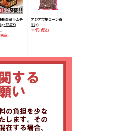
務用白菜キムチ
アジア市場コーン茶
0kg×2BOX)
(1kg)
】
562円
(税込)
(税込)