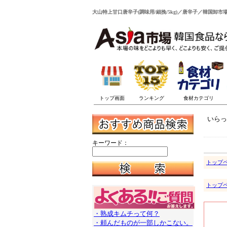
大山特上甘口唐辛子(調味用/細挽/5kg)／唐辛子／韓国卸市場
いらっ
キーワード：
トップ
トップ
・熟成キムチって何？
・頼んだものが一部しかこない。