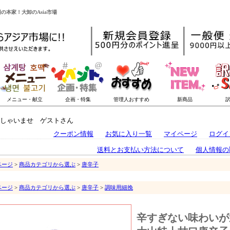
の本家！大卸のAsia市場
しゃいませ ゲストさん
クーポン情報
お気に入り一覧
マイページ
ログイ
送料とお支払い方法について
個人情報の
ページ
>
商品カテゴリから選ぶ
>
唐辛子
ページ
>
商品カテゴリから選ぶ
>
唐辛子
>
調味用細挽
辛すぎない味わいが