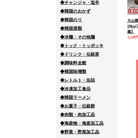
◆チャンジャ・塩辛
◆韓国のおかず
◆韓国のり
大山
10kg(
◆韓国酒類
蔵】
◆冷麺・その他麺
3,240
◆トック・トッポッキ
◆ドリンク・伝統茶
◆調味料全般
◆韓国味噌類
◆レトルト・缶詰
◆冷凍加工食品
◆韓国ラーメン
◆お菓子・伝統餅
◆肉類・肉加工品
◆海産物・海産加工品
◆野菜・野菜加工品