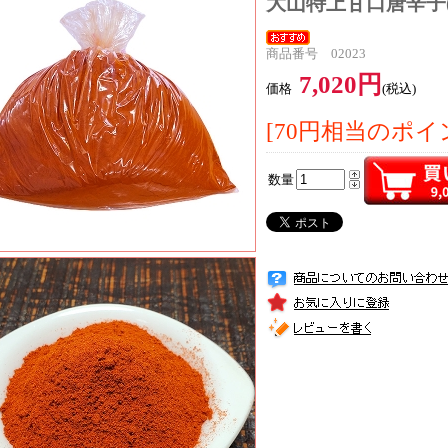
大山特上甘口唐辛子(調
商品番号 02023
7,020円
価格
(税込)
[70円相当のポイ
数量