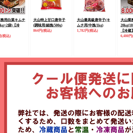
業務用白菜キムチ
大山特上甘口唐辛子
大山最高級唐辛子(キ
大山業
5kg×2袋)
【冷
(調味用/細挽/500g)
ムチ用/中挽/1kg)
20kg(1
864円
(税込)
1,782円
(税込)
【冷蔵
円
(税込)
6,480円