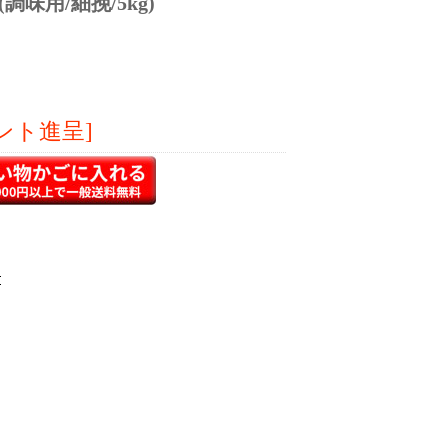
味用/細挽/5kg)
ント進呈]