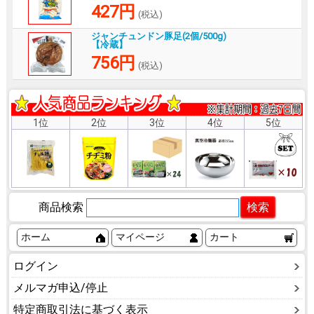
427円
(税込)
ジャンチュンドン豚足(2個/500g)
【冷蔵】
756円
(税込)
1位
2位
3位
4位
5位
商品検索
ホーム
マイページ
カート
ログイン
メルマガ申込/停止
特定商取引法に基づく表示