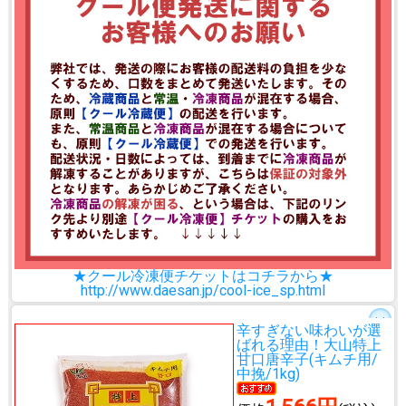
★クール冷凍便チケットはコチラから★
http://www.daesan.jp/cool-ice_sp.html
辛すぎない味わいが選
ばれる理由！
大山特上
甘口唐辛子(キムチ用/
中挽/1kg)