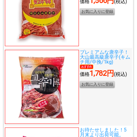
1,566円
価格
(税込)
プレミアムな唐辛子！
大山最高級唐辛子(キム
チ用/中挽/1kg)
1,782円
価格
(税込)
お待たせしました！5
月末より出荷可能。