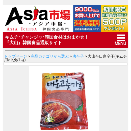
キムチ･チャンジャ･韓国食材はおまかせ！
『大山』韓国食品通販サイト
MENU
トップページ
>
商品カテゴリから選ぶ
>
唐辛子
> 大山辛口唐辛子(キムチ
用/中挽/1㎏)