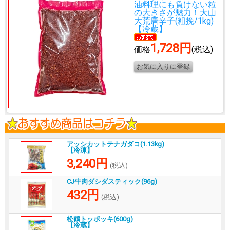
油料理にも負けない粒
の大きさが魅力！
大山
大荒唐辛子(粗挽/1kg)
【冷蔵】
1,728円
価格
(税込)
アッシカットテナガダコ(1.13kg)
【冷凍】
3,240円
(税込)
CJ牛肉ダシダスティック(96g)
432円
(税込)
松鶴トッポッキ(600g)
【冷蔵】