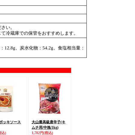
ださい。
じて冷蔵庫での保管をおすすめします。
質：12.8g、炭水化物：54.2g、食塩相当量：
ッポッキソース
大山最高級唐辛子(キ
ムチ用/中挽/1kg)
税込)
1,782円
(税込)