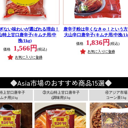
ぎない味わいが選ばれる理由！
唐辛子粉は辛くなきゃ！という方
山特上甘口唐辛子(キムチ用/中
大山辛口唐辛子(キムチ用/中挽/1㎏
挽/1kg)
1,836円
価格
(税込)
1,566円
価格
(税込)