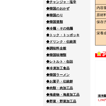
◆チャンジャ・塩辛
内容
◆韓国のおかず
原材
◆韓国のり
◆韓国酒類
保存
◆冷麺・その他麺
栄養
◆トック・トッポッキ
◆ドリンク・伝統茶
◆調味料全般
◆韓国味噌類
◆レトルト・缶詰
◆冷凍加工食品
◆韓国ラーメン
◆お菓子・伝統餅
◆肉類・肉加工品
◆海産物・海産加工品
清浄園水
1,296
◆野菜・野菜加工品