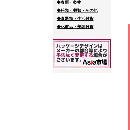
◆春雨・乾物
◆粉類・穀類・その他
◆食器類・生活雑貨
◆化粧品・美容雑貨