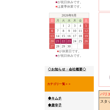
■
が祝日休みです。
■
は夏季休業です。
2026年9月
日
月
火
水
木
金
土
1
2
3
4
5
6
7
8
9
10
11
12
13
14
15
16
17
18
19
20
21
22
23
24
25
26
27
28
29
30
■
が休業日です。
■
が祝日休みです。
◇お知らせ・会社概要◇
カテゴリ一覧＞＞
バリ
◆キムチ
スタ
◆唐辛子