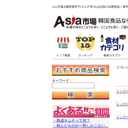
Asia市場太陽草唐辛子(キムチ用/1kg)次回8/3以降発送／
いらっ
キーワード：
トップ
トップ
トップ
・熟成キムチって何？
・頼んだものが一部しかこない。