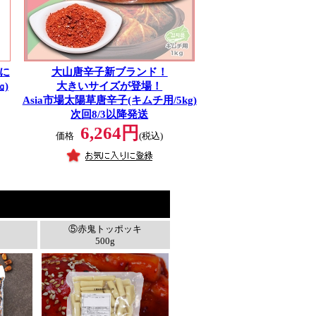
に
大山唐辛子新ブランド！
)
大きいサイズが登場！
Asia市場太陽草唐辛子(キムチ用/5kg)
次回8/3以降発送
6,264円
価格
(税込)