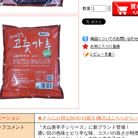
数量
エーション
★さらにお得なBOX(10袋入)購入はこちらから
ッフコメント
『大山唐辛子シリーズ』に新ブランド登場！
濃い目の色味とピリ辛な味、コスパの良さが特