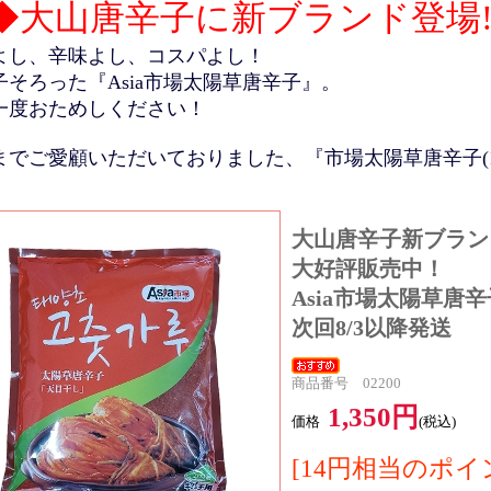
◆大山唐辛子に新ブランド登場!
よし、辛味よし、コスパよし！
子そろった『Asia市場太陽草唐辛子』。
一度おためしください！
までご愛顧いただいておりました、『市場太陽草唐辛子(1
大山唐辛子新ブラン
大好評販売中！
Asia市場太陽草唐辛子
次回8/3以降発送
商品番号 02200
1,350円
価格
(税込)
[14円相当のポイ