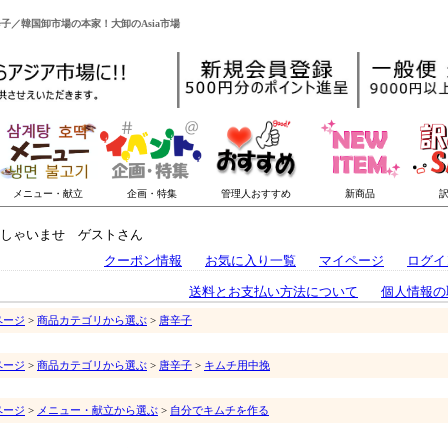
唐辛子／韓国卸市場の本家！大卸のAsia市場
しゃいませ ゲストさん
クーポン情報
お気に入り一覧
マイページ
ログイ
送料とお支払い方法について
個人情報の
ページ
>
商品カテゴリから選ぶ
>
唐辛子
ページ
>
商品カテゴリから選ぶ
>
唐辛子
>
キムチ用中挽
ページ
>
メニュー・献立から選ぶ
>
自分でキムチを作る