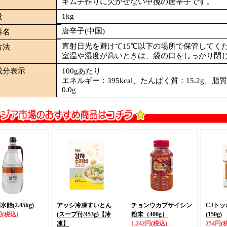
キムチ作りに欠かせない中挽の唐辛子です。
1kg
量
唐辛子(中国)
料名
直射日光を避けて15℃以下の場所で保管してく
方法
室温や湿度が高いときは、袋の口をしっかり閉
成分表示
100gあたり
エネルギー：395kcal、たんぱく質：15.2g、脂
0.0g
飴(2.45kg)
アッシ冷凍すいとん
チョンウカプサイシン
CJト
円
(税込)
(スープ付/453g)
【冷
粉末（400g）
(150g)
凍】
1,242円
(税込)
254円
(