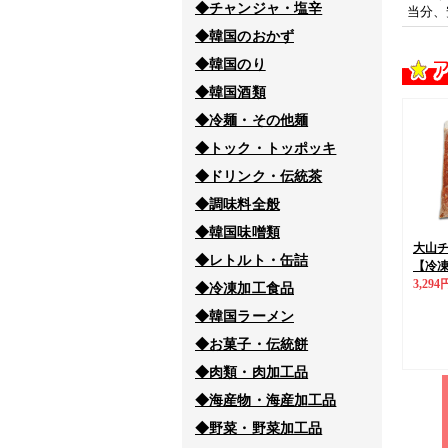
◆チャンジャ・塩辛
当分、
◆韓国のおかず
◆韓国のり
◆韓国酒類
◆冷麺・その他麺
◆トック・トッポッキ
◆ドリンク・伝統茶
◆調味料全般
◆韓国味噌類
大山チ
◆レトルト・缶詰
【冷
3,294
◆冷凍加工食品
◆韓国ラーメン
◆お菓子・伝統餅
◆肉類・肉加工品
◆海産物・海産加工品
◆野菜・野菜加工品