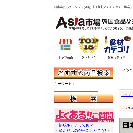
日本産たらチャンジャ(500g)【冷蔵】／チャンジャ・塩辛／
いらっ
キーワード：
トップ
トップ
・熟成キムチって何？
・頼んだものが一部しかこない。