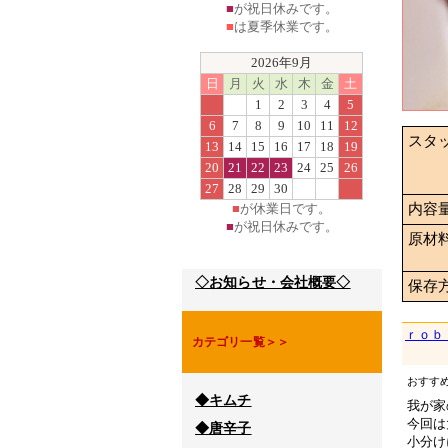
■
が祝日休みです。
■
は夏季休業です。
2026年9月
日
月
火
水
木
金
土
1
2
3
4
5
6
7
8
9
10
11
12
スタ
13
14
15
16
17
18
19
20
21
22
23
24
25
26
27
28
29
30
■
が休業日です。
内容
■
が祝日休みです。
原材
◇お知らせ・会社概要◇
保存
ｒｏｂ
カテゴリ一覧＞＞
おすす
◆キムチ
我が家
今回は
◆唐辛子
小分け