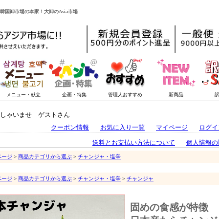
韓国卸市場の本家！大卸のAsia市場
しゃいませ ゲストさん
クーポン情報
お気に入り一覧
マイページ
ログイ
送料とお支払い方法について
個人情報の
ページ
>
商品カテゴリから選ぶ
>
チャンジャ・塩辛
ページ
>
商品カテゴリから選ぶ
>
チャンジャ・塩辛
>
チャンジャ
固めの食感が特徴