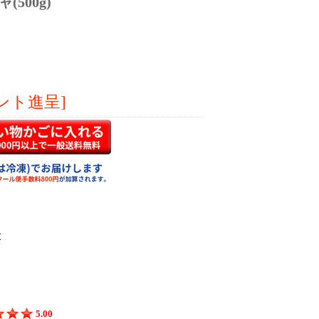
500g)
ント進呈]
5.00