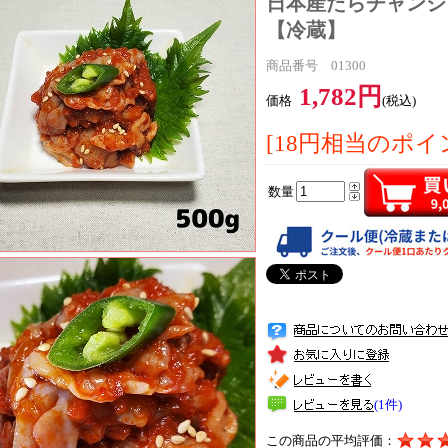
日本産たらチャンジャ(
【冷蔵】
商品番号 01300
1,782円
価格
(税込)
[18円相当のポイ
数量
(1件)
この商品の平均評価：