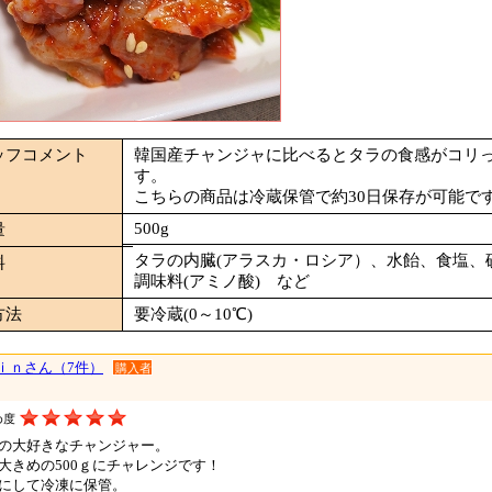
ッフコメント
韓国産チャンジャに比べるとタラの食感がコリ
す。
こちらの商品は冷蔵保管で約30日保存が可能で
500g
量
タラの内臓(アラスカ・ロシア）、水飴、食塩、
料
調味料(アミノ酸) など
方法
要冷蔵(0～10℃)
ｉｎさん（7件）
購入者
め度
の大好きなチャンジャー。
大きめの500ｇにチャレンジです！
にして冷凍に保管。