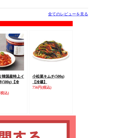
全てのレビューを見る
リ韓国産特上イ
小松菜キムチ(500g)
500g)
【冷
【冷蔵】
756円
(税込)
(税込)