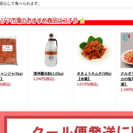
安心して食べられます。
ャンジャ(1kg)
清浄園水飴(2.45kg)
ききょうキムチ(500g)
クルダ
凍】
1,296円
(税込)
【冷蔵】
カの塩辛(
円
(税込)
1,053円
(税込)
凍】
2,349円