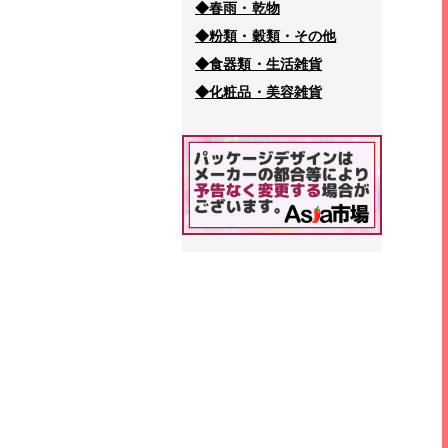
◆春雨・乾物
◆粉類・穀類・その他
◆食器類・生活雑貨
◆化粧品・美容雑貨