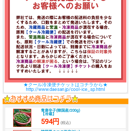
★クール冷凍便チケットはコチラから★
http://www.daesan.jp/cool-ice_sp.html
青唐辛子(韓国産/200g)
【冷蔵】
594円
(税込)