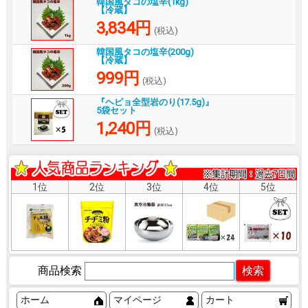
韓国風タコの塩辛(1kg)
【冷蔵】
3,834円
(税込)
韓国風タコの塩辛(200g)
【冷蔵】
999円
(税込)
『ヘピョ全型岩のり(17.5g)』
5袋セット
1,240円
(税込)
1位
2位
3位
4位
5位
商品検索
ホーム
マイページ
カート