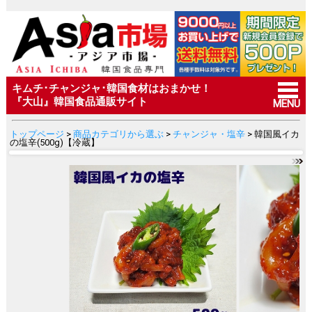
キムチ･チャンジャ･韓国食材はおまかせ！
『大山』韓国食品通販サイト
MENU
トップページ
>
商品カテゴリから選ぶ
>
チャンジャ・塩辛
> 韓国風イカ
の塩辛(500g)【冷蔵】