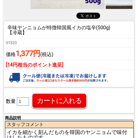
辛味ヤンニョムが特徴
韓国風イカの塩辛(500g)
【冷蔵】
01320
1,377円
価格
(税込)
[14円相当のポイント進呈]
数量
商品説明
スタッフコメント
イカを細かく刻んだものを韓国のヤンニョムで味付
けしたものです。